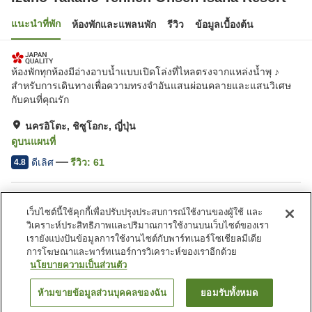
แนะนำที่พัก
ห้องพักและแพลนพัก
รีวิว
ข้อมูลเบื้องต้น
ห้องพักทุกห้องมีอ่างอาบน้ำแบบเปิดโล่งที่ไหลตรงจากแหล่งน้ำพุ ♪
สำหรับการเดินทางเพื่อความทรงจำอันแสนผ่อนคลายและแสนวิเศษ
กับคนที่คุณรัก
นครอิโตะ, ชิซูโอกะ, ญี่ปุ่น
ดูบนแผนที่
ดีเลิศ
รีวิว:
61
4.8
สิ่งอำนวยความสะดวกในที่พัก
เว็บไซต์นี้ใช้คุกกี้เพื่อปรับปรุงประสบการณ์ใช้งานของผู้ใช้ และ
ที่จอดรถ
ร้านอาหาร
วิเคราะห์ประสิทธิภาพและปริมาณการใช้งานบนเว็บไซต์ของเรา
ห้องอาบน้ำเปิดโล่ง (มีบ่อน้ำพุ
ห้องอาบน้ำใหญ่
เรายังแบ่งปันข้อมูลการใช้งานไซต์กับพาร์ทเนอร์โซเชียลมีเดีย
ร้อน)
การโฆษณาและพาร์ทเนอร์การวิเคราะห์ของเราอีกด้วย
นโยบายความเป็นส่วนตัว
หน้าแรก
ญี่ปุ่น
ชิซูโอกะ
นครอิโตะ
ห้ามขายข้อมูลส่วนบุคคลของฉัน
ยอมรับทั้งหมด
ค้นหาห้องพัก
Izuno Takano Tennen Onsen Isana Resort