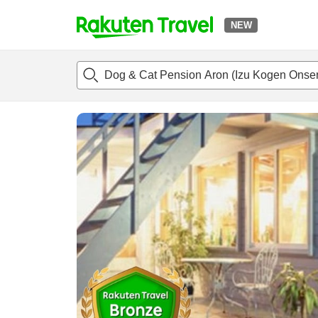
NEW
t
แนะนำที่พัก
ห้องพักและแพลนพัก
รีวิว
สิ่่งอำนวยความสะด
o
p
P
a
g
e
_
s
e
a
r
c
h