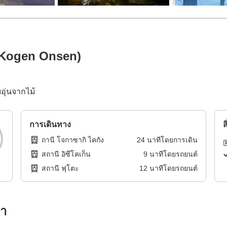
 Kogen Onsen)
ุ่นจากไม้
การเดินทาง
ส
ถานี โจกาซากิ ไคกัง
24
นาทีโดย
การเดิน
สถานี อิซึโคเก็น
9
นาทีโดย
รถยนต์
สถานี ฟุโตะ
12
นาทีโดย
รถยนต์
รา