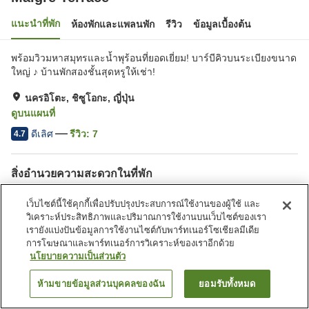
แนะนำที่พัก
ห้องพักและแพลนพัก
รีวิว
ข้อมูลเบื้องต้น
พร้อมวิวมหาสมุทรและน้ำพุร้อนที่ยอดเยี่ยม! บาร์บีคิวบนระเบียงขนาด
ใหญ่ ♪ บ้านพักสองชั้นสุดหรูให้เช่า!
นครอิโตะ, ชิซูโอกะ, ญี่ปุ่น
ดูบนแผนที่
ดีเลิศ
รีวิว:
7
4.7
สิ่งอำนวยความสะดวกในที่พัก
ห้องอาบน้ำใหญ่ (มีบ่อน้ำพุ
เว็บไซต์นี้ใช้คุกกี้เพื่อปรับปรุงประสบการณ์ใช้งานของผู้ใช้ และ
ร้อน)
วิเคราะห์ประสิทธิภาพและปริมาณการใช้งานบนเว็บไซต์ของเรา
เรายังแบ่งปันข้อมูลการใช้งานไซต์กับพาร์ทเนอร์โซเชียลมีเดีย
การโฆษณาและพาร์ทเนอร์การวิเคราะห์ของเราอีกด้วย
หน้าแรก
ญี่ปุ่น
ชิซูโอกะ
นครอิโตะ
Maigre Terrace
นโยบายความเป็นส่วนตัว
ห้ามขายข้อมูลส่วนบุคคลของฉัน
ยอมรับทั้งหมด
ค้นหาห้องพัก