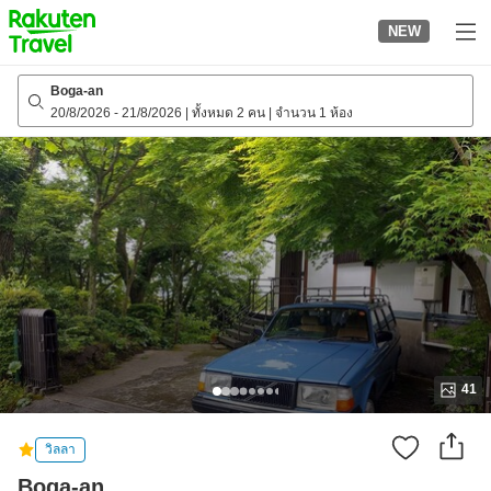
to
NEW
top
page
Boga-an
20/8/2026
-
21/8/2026
|
ทั้งหมด 2 คน
|
จำนวน 1 ห้อง
41
วิลลา
Boga-an