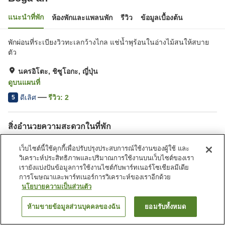
แนะนำที่พัก
ห้องพักและแพลนพัก
รีวิว
ข้อมูลเบื้องต้น
พักผ่อนที่ระเบียงวิวทะเลกว้างไกล แช่น้ำพุร้อนในอ่างไม้สนให้สบาย
ตัว
นครอิโตะ, ชิซูโอกะ, ญี่ปุ่น
ดูบนแผนที่
ดีเลิศ
รีวิว:
2
5
สิ่งอำนวยความสะดวกในที่พัก
ที่จอดรถ
พื้นที่นอกห้องพักรองรับสัตว์
เว็บไซต์นี้ใช้คุกกี้เพื่อปรับปรุงประสบการณ์ใช้งานของผู้ใช้ และ
เลี้ยง
วิเคราะห์ประสิทธิภาพและปริมาณการใช้งานบนเว็บไซต์ของเรา
ห้องอาบน้ำใหญ่ (มีบ่อน้ำพุ
เรายังแบ่งปันข้อมูลการใช้งานไซต์กับพาร์ทเนอร์โซเชียลมีเดีย
ร้อน)
การโฆษณาและพาร์ทเนอร์การวิเคราะห์ของเราอีกด้วย
นโยบายความเป็นส่วนตัว
หน้าแรก
ญี่ปุ่น
ชิซูโอกะ
นครอิโตะ
Boga-an
ห้ามขายข้อมูลส่วนบุคคลของฉัน
ยอมรับทั้งหมด
ค้นหาห้องพัก