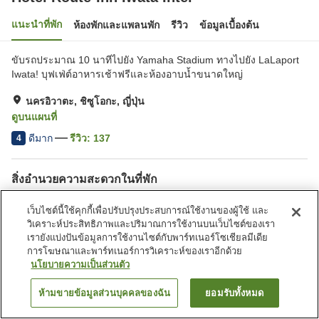
แนะนำที่พัก
ห้องพักและแพลนพัก
รีวิว
ข้อมูลเบื้องต้น
ขับรถประมาณ 10 นาทีไปยัง Yamaha Stadium ทางไปยัง LaLaport
Iwata! บุฟเฟ่ต์อาหารเช้าฟรีและห้องอาบน้ำขนาดใหญ่
นครอิวาตะ, ชิซูโอกะ, ญี่ปุ่น
ดูบนแผนที่
ดีมาก
รีวิว:
137
4
สิ่งอำนวยความสะดวกในที่พัก
ที่จอดรถ
ร้านอาหาร
เว็บไซต์นี้ใช้คุกกี้เพื่อปรับปรุงประสบการณ์ใช้งานของผู้ใช้ และ
ตู้จำหน่ายอัตโนมัติ
ห้องอาบน้ำใหญ่
วิเคราะห์ประสิทธิภาพและปริมาณการใช้งานบนเว็บไซต์ของเรา
เรายังแบ่งปันข้อมูลการใช้งานไซต์กับพาร์ทเนอร์โซเชียลมีเดีย
การโฆษณาและพาร์ทเนอร์การวิเคราะห์ของเราอีกด้วย
หน้าแรก
ญี่ปุ่น
ชิซูโอกะ
นครอิวาตะ
นโยบายความเป็นส่วนตัว
Hotel Route-Inn Iwata Inter
ห้ามขายข้อมูลส่วนบุคคลของฉัน
ยอมรับทั้งหมด
ค้นหาห้องพัก