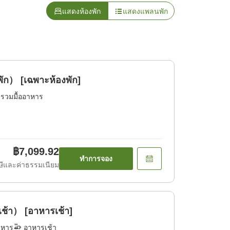
แสดงห้องพัก
แสดงแพลนพัก
ัก） [เฉพาะห้องพัก]
่รวมมื้ออาหาร
฿7,099.92
ทำการจอง
ีและค่าธรรมเนียม
้า） [อาหารเช้า]
าหาร
อาหารเช้า