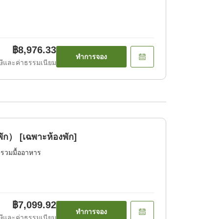
฿8,976.33
ทำการจอง
ีและค่าธรรมเนียม
ัก） [เฉพาะห้องพัก]
่รวมมื้ออาหาร
฿7,099.92
ทำการจอง
ีและค่าธรรมเนียม