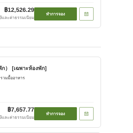
฿12,526.29
ทำการจอง
ีและค่าธรรมเนียม
ัก） [เฉพาะห้องพัก]
่รวมมื้ออาหาร
฿7,657.77
ทำการจอง
ีและค่าธรรมเนียม