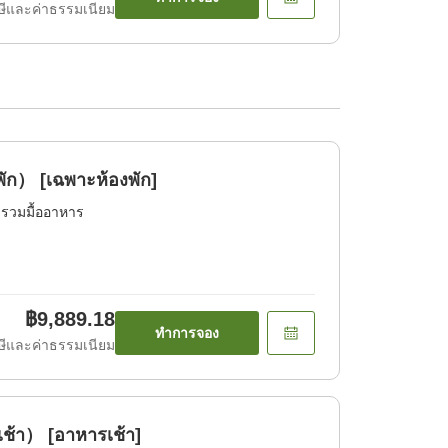
ีและค่าธรรมเนียม
ัก） [เฉพาะห้องพัก]
่รวมมื้ออาหาร
฿9,889.18
ทำการจอง
ีและค่าธรรมเนียม
้า） [อาหารเช้า]