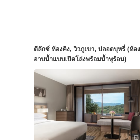
ดีลักซ์ ห้องคิง, วิวภูเขา, ปลอดบุหรี่ (ห้อ
อาบน้ำแบบเปิดโล่งพร้อมน้ำพุร้อน)