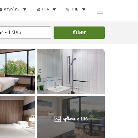
ภาษาไทย
THA
THB
ค้นหาห้องพัก
อง
•
1
ห้อง
อัปเดต
ดูทั้งหมด
136