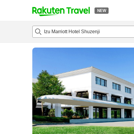
NEW
t
แนะนำที่พัก
ห้องพักและแพลนพัก
รีวิว
ไฮไลต์
สิ่่งอำนวยค
o
p
P
a
g
e
_
s
e
a
r
c
h