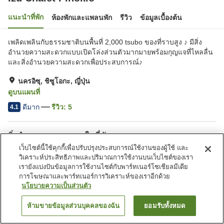
แนะนำที่พัก
ห้องพักและแพลนพัก
รีวิว
ข้อมูลเบื้องต้น
เพลิดเพลินกับธรรมชาติบนพื้นที่ 2,000 tsubo ของที่ราบสูง ♪ มีสิ่ง
อำนวยความสะดวกแบบเปิดโล่งส่วนตัวมากมายพร้อมกุญแจที่ไหลลื่น
และสิ่งอำนวยความสะดวกเพื่อประสบการณ์♪
นครอิซุ, ชิซูโอกะ, ญี่ปุ่น
ดูบนแผนที่
ดีมาก
รีวิว:
5
4.1
สิ่งอำนวยความสะดวกในที่พัก
เว็บไซต์นี้ใช้คุกกี้เพื่อปรับปรุงประสบการณ์ใช้งานของผู้ใช้ และ
ที่จอดรถ
สระว่ายน้ำ
วิเคราะห์ประสิทธิภาพและปริมาณการใช้งานบนเว็บไซต์ของเรา
ร้านอาหาร
ตู้จำหน่ายอัตโนมัติ
เรายังแบ่งปันข้อมูลการใช้งานไซต์กับพาร์ทเนอร์โซเชียลมีเดีย
การโฆษณาและพาร์ทเนอร์การวิเคราะห์ของเราอีกด้วย
นโยบายความเป็นส่วนตัว
หน้าแรก
ญี่ปุ่น
ชิซูโอกะ
นครอิซุ
Izu Chalet Pinokio
ห้ามขายข้อมูลส่วนบุคคลของฉัน
ยอมรับทั้งหมด
ค้นหาห้องพัก