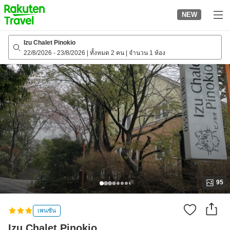
to
NEW
top
page
Izu Chalet Pinokio
22/8/2026
-
23/8/2026
|
ทั้งหมด 2 คน
|
จำนวน 1 ห้อง
95
เพนชัน
Izu Chalet Pinokio