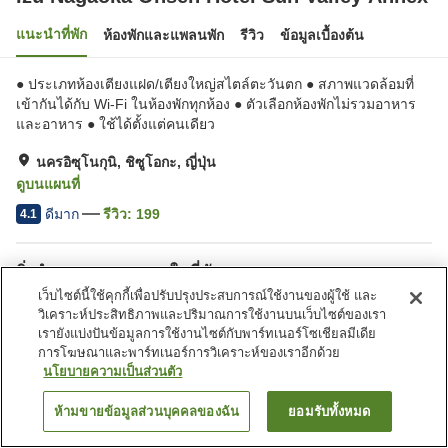
แนะนำที่พัก
ห้องพักและแพลนพัก
รีวิว
ข้อมูลเบื้องต้น
● ประเภทห้องเตียงแฝด/เตียงใหญ่สไตล์ตะวันตก ● สภาพแวดล้อมที่
เข้ากันได้กับ Wi-Fi ในห้องพักทุกห้อง ● ตัวเลือกห้องพักไม่รวมอาหาร
และอาหาร ● ใช้ได้ตั้งแต่คนเดียว
นครอิซุโนกุนิ, ชิซูโอกะ, ญี่ปุ่น
ดูบนแผนที่
ดีมาก
รีวิว:
199
4.1
สิ่งอำนวยความสะดวกในที่พัก
เว็บไซต์นี้ใช้คุกกี้เพื่อปรับปรุงประสบการณ์ใช้งานของผู้ใช้ และ
ที่จอดรถ
ซาวน่า
วิเคราะห์ประสิทธิภาพและปริมาณการใช้งานบนเว็บไซต์ของเรา
สปา/บิวตี้ซาลอน
เลานจ์
เรายังแบ่งปันข้อมูลการใช้งานไซต์กับพาร์ทเนอร์โซเชียลมีเดีย
การโฆษณาและพาร์ทเนอร์การวิเคราะห์ของเราอีกด้วย
นโยบายความเป็นส่วนตัว
หน้าแรก
ญี่ปุ่น
ชิซูโอกะ
นครอิซุโนกุนิ
Izu Nagaoka Onsen Hotel Sun Valley Annex
ห้ามขายข้อมูลส่วนบุคคลของฉัน
ยอมรับทั้งหมด
ค้นหาห้องพัก