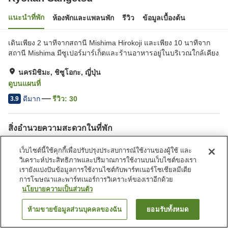
แนะนำที่พัก
ห้องพักและแพลนพัก
รีวิว
ข้อมูลเบื้องต้น
เดินเพียง 2 นาทีจากสถานี Mishima Hirokoji และเพียง 10 นาทีจาก
สถานี Mishima มีซูเปอร์มาร์เก็ตและร้านอาหารอยู่ในบริเวณใกล้เคียง
นครมิชิมะ, ชิซูโอกะ, ญี่ปุ่น
ดูบนแผนที่
ดีมาก
รีวิว:
30
3.9
สิ่งอำนวยความสะดวกในที่พัก
ที่จอดรถ
สปา/บิวตี้ซาลอน
เว็บไซต์นี้ใช้คุกกี้เพื่อปรับปรุงประสบการณ์ใช้งานของผู้ใช้ และ
บริการซักผ้า (ฟรี)
ห้องอาบน้ำใหญ่
วิเคราะห์ประสิทธิภาพและปริมาณการใช้งานบนเว็บไซต์ของเรา
เรายังแบ่งปันข้อมูลการใช้งานไซต์กับพาร์ทเนอร์โซเชียลมีเดีย
การโฆษณาและพาร์ทเนอร์การวิเคราะห์ของเราอีกด้วย
หน้าแรก
ญี่ปุ่น
ชิซูโอกะ
นครมิชิมะ
Ryokan Sangetsu
นโยบายความเป็นส่วนตัว
ห้ามขายข้อมูลส่วนบุคคลของฉัน
ยอมรับทั้งหมด
ค้นหาห้องพัก