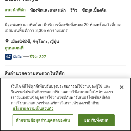
แนะนำที่พัก
ห้องพักและแพลนพัก
รีวิว
ข้อมูลเบื้องต้น
มีจุดชมพระอาทิตย์ตก มีบริการห้องพักทั้งหมด 20 ห้องพร้อมวิวที่ยอด
เยี่ยมบนพื้นที่กว่า 3,305 ตารางเมตร
เมืองนิชิอิซึ, ชิซูโอกะ, ญี่ปุ่น
ดูบนแผนที่
ดีเลิศ
รีวิว:
327
4.7
สิ่งอำนวยความสะดวกในที่พัก
ที่จอดรถ
สระว่ายน้ำ
เว็บไซต์นี้ใช้คุกกี้เพื่อปรับปรุงประสบการณ์ใช้งานของผู้ใช้ และ
ตู้จำหน่ายอัตโนมัติ
ร้านค้า
วิเคราะห์ประสิทธิภาพและปริมาณการใช้งานบนเว็บไซต์ของเรา
เรายังแบ่งปันข้อมูลการใช้งานไซต์กับพาร์ทเนอร์โซเชียลมีเดีย
การโฆษณาและพาร์ทเนอร์การวิเคราะห์ของเราอีกด้วย
หน้าแรก
ญี่ปุ่น
ชิซูโอกะ
เมืองนิชิอิซึ
Sizen Tenyu
นโยบายความเป็นส่วนตัว
ห้ามขายข้อมูลส่วนบุคคลของฉัน
ยอมรับทั้งหมด
ค้นหาห้องพัก