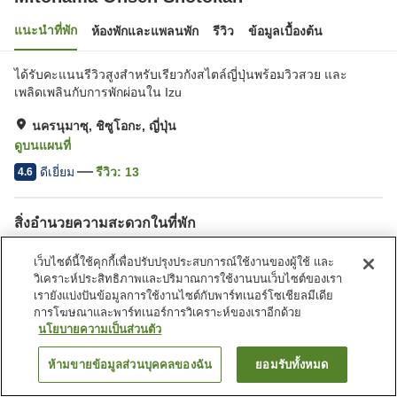
แนะนำที่พัก
ห้องพักและแพลนพัก
รีวิว
ข้อมูลเบื้องต้น
ได้รับคะแนนรีวิวสูงสำหรับเรียวกังสไตล์ญี่ปุ่นพร้อมวิวสวย และ
เพลิดเพลินกับการพักผ่อนใน Izu
นครนุมาซุ, ชิซูโอกะ, ญี่ปุ่น
ดูบนแผนที่
ดีเยี่ยม
รีวิว:
13
4.6
สิ่งอำนวยความสะดวกในที่พัก
บริการรับส่ง
บริการส่งสินค้า
เว็บไซต์นี้ใช้คุกกี้เพื่อปรับปรุงประสบการณ์ใช้งานของผู้ใช้ และ
แฟกซ์
สปา/บิวตี้ซาลอน
วิเคราะห์ประสิทธิภาพและปริมาณการใช้งานบนเว็บไซต์ของเรา
เรายังแบ่งปันข้อมูลการใช้งานไซต์กับพาร์ทเนอร์โซเชียลมีเดีย
การโฆษณาและพาร์ทเนอร์การวิเคราะห์ของเราอีกด้วย
หน้าแรก
ญี่ปุ่น
ชิซูโอกะ
นครนุมาซุ
นโยบายความเป็นส่วนตัว
Mitohama Onsen Shotokan
ห้ามขายข้อมูลส่วนบุคคลของฉัน
ยอมรับทั้งหมด
ค้นหาห้องพัก