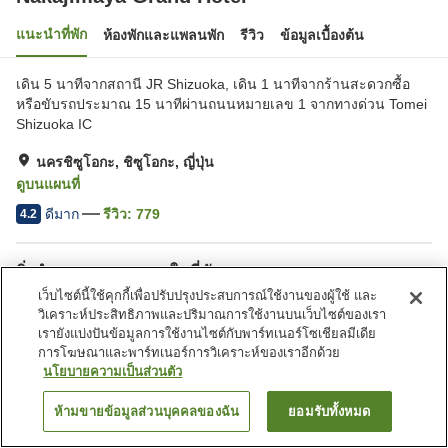
แนะนำที่พัก
ห้องพักและแพลนพัก
รีวิว
ข้อมูลเบื้องต้น
เดิน 5 นาทีจากสถานี JR Shizuoka, เดิน 1 นาทีจากร้านสะดวกซื้อ
หรือขับรถประมาณ 15 นาทีผ่านถนนหมายเลข 1 จากทางด่วน Tomei
Shizuoka IC
นครชิซูโอกะ, ชิซูโอกะ, ญี่ปุ่น
ดูบนแผนที่
ดีมาก
รีวิว:
779
4.2
สิ่งอำนวยความสะดวกในที่พัก
เว็บไซต์นี้ใช้คุกกี้เพื่อปรับปรุงประสบการณ์ใช้งานของผู้ใช้ และ
ที่จอดรถ
สปา/บิวตี้ซาลอน
วิเคราะห์ประสิทธิภาพและปริมาณการใช้งานบนเว็บไซต์ของเรา
ร้านอาหาร
เลานจ์
เรายังแบ่งปันข้อมูลการใช้งานไซต์กับพาร์ทเนอร์โซเชียลมีเดีย
การโฆษณาและพาร์ทเนอร์การวิเคราะห์ของเราอีกด้วย
นโยบายความเป็นส่วนตัว
หน้าแรก
ญี่ปุ่น
ชิซูโอกะ
นครชิซูโอกะ
Nakajimaya Grand Hotel
ห้ามขายข้อมูลส่วนบุคคลของฉัน
ยอมรับทั้งหมด
ค้นหาห้องพัก