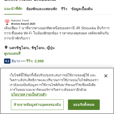
แนะนำที่พัก
ห้องพักและแพลนพัก
รีวิว
ข้อมูลเบื้องต้น
เดินเพียง 7 นาทีจากทางออกทิศเหนือของสถานี JR Shizuoka มีบริการ
การเชื่อมต่อ Wi-Fi ในห้องพักทุกห้อง ราคาสมเหตุสมผล เพลิดเพลินกับ
การเข้าพักกับเรา
นครชิซูโอกะ, ชิซูโอกะ, ญี่ปุ่น
ดูบนแผนที่
ดีมาก
รีวิว:
2,998
4.1
เว็บไซต์นี้ใช้คุกกี้เพื่อปรับปรุงประสบการณ์ใช้งานของผู้ใช้ และ
สิ่งอำนวยความสะดวกในที่พัก
วิเคราะห์ประสิทธิภาพและปริมาณการใช้งานบนเว็บไซต์ของเรา
ที่จอดรถ
สปา/บิวตี้ซาลอน
เรายังแบ่งปันข้อมูลการใช้งานไซต์กับพาร์ทเนอร์โซเชียลมีเดีย
ตู้จำหน่ายอัตโนมัติ
บริการซักผ้า (มีค่าบริการ)
การโฆษณาและพาร์ทเนอร์การวิเคราะห์ของเราอีกด้วย
นโยบายความเป็นส่วนตัว
หน้าแรก
ญี่ปุ่น
ชิซูโอกะ
นครชิซูโอกะ
Smile Hotel Shizuoka
ห้ามขายข้อมูลส่วนบุคคลของฉัน
ยอมรับทั้งหมด
ค้นหาห้องพัก