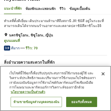
แนะนำที่พัก
ห้องพักและแพลนพัก
รีวิว
ข้อมูลเบื้องต้น
ทำเลที่ตั้งดีเยี่ยม เดินประมาณห้านาทีถึงสถานี JR ชิมิสึ อยู่ในระยะที่
สามารถเดินได้จากถนนร้านอาหารและตลาดปลาชิมิสึคาชิโนะอิจิ
นครชิซูโอกะ, ชิซูโอกะ, ญี่ปุ่น
ดูบนแผนที่
ดีมาก
รีวิว:
70
3.9
สิ่งอำนวยความสะดวกในที่พัก
ที่จอดรถ
สปา/บิวตี้ซาลอน
เว็บไซต์นี้ใช้คุกกี้เพื่อปรับปรุงประสบการณ์ใช้งานของผู้ใช้ และ
ตู้จำหน่ายอัตโนมัติ
บริการซักผ้า (มีค่าบริการ)
วิเคราะห์ประสิทธิภาพและปริมาณการใช้งานบนเว็บไซต์ของเรา
เรายังแบ่งปันข้อมูลการใช้งานไซต์กับพาร์ทเนอร์โซเชียลมีเดีย
การโฆษณาและพาร์ทเนอร์การวิเคราะห์ของเราอีกด้วย
หน้าแรก
ญี่ปุ่น
ชิซูโอกะ
นครชิซูโอกะ
Kiyonami Hotel
นโยบายความเป็นส่วนตัว
ห้ามขายข้อมูลส่วนบุคคลของฉัน
ยอมรับทั้งหมด
ค้นหาห้องพัก