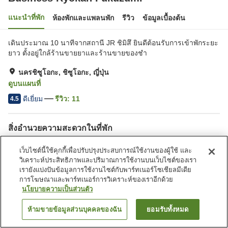
แนะนำที่พัก
ห้องพักและแพลนพัก
รีวิว
ข้อมูลเบื้องต้น
เดินประมาณ 10 นาทีจากสถานี JR ชิมิสึ ยินดีต้อนรับการเข้าพักระยะ
ยาว ตั้งอยู่ใกล้ร้านขายยาและร้านขายของชำ
นครชิซูโอกะ, ชิซูโอกะ, ญี่ปุ่น
ดูบนแผนที่
ดีเยี่ยม
รีวิว:
11
4.5
สิ่งอำนวยความสะดวกในที่พัก
ที่จอดรถ
ตู้จำหน่ายอัตโนมัติ
เว็บไซต์นี้ใช้คุกกี้เพื่อปรับปรุงประสบการณ์ใช้งานของผู้ใช้ และ
บริการซักผ้า (มีค่าบริการ)
ห้องอาบน้ำใหญ่
วิเคราะห์ประสิทธิภาพและปริมาณการใช้งานบนเว็บไซต์ของเรา
เรายังแบ่งปันข้อมูลการใช้งานไซต์กับพาร์ทเนอร์โซเชียลมีเดีย
การโฆษณาและพาร์ทเนอร์การวิเคราะห์ของเราอีกด้วย
หน้าแรก
ญี่ปุ่น
ชิซูโอกะ
นครชิซูโอกะ
นโยบายความเป็นส่วนตัว
Business Ryokan Fukuzumi
ห้ามขายข้อมูลส่วนบุคคลของฉัน
ยอมรับทั้งหมด
ค้นหาห้องพัก