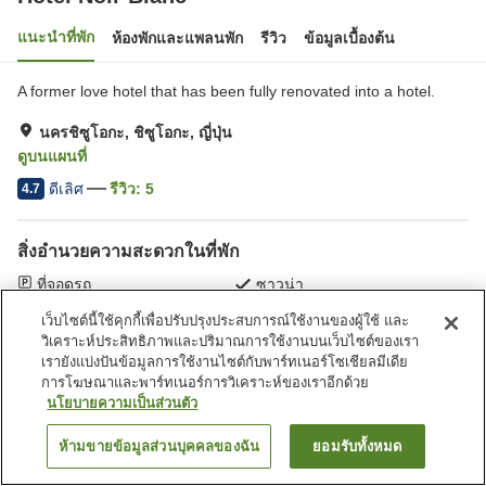
แนะนำที่พัก
ห้องพักและแพลนพัก
รีวิว
ข้อมูลเบื้องต้น
A former love hotel that has been fully renovated into a hotel.
นครชิซูโอกะ, ชิซูโอกะ, ญี่ปุ่น
ดูบนแผนที่
ดีเลิศ
รีวิว:
5
4.7
สิ่งอำนวยความสะดวกในที่พัก
ที่จอดรถ
ซาวน่า
เลานจ์
บริการซักผ้า (มีค่าบริการ)
เว็บไซต์นี้ใช้คุกกี้เพื่อปรับปรุงประสบการณ์ใช้งานของผู้ใช้ และ
วิเคราะห์ประสิทธิภาพและปริมาณการใช้งานบนเว็บไซต์ของเรา
เรายังแบ่งปันข้อมูลการใช้งานไซต์กับพาร์ทเนอร์โซเชียลมีเดีย
หน้าแรก
ญี่ปุ่น
ชิซูโอกะ
นครชิซูโอกะ
Hotel Noir Blanc
การโฆษณาและพาร์ทเนอร์การวิเคราะห์ของเราอีกด้วย
นโยบายความเป็นส่วนตัว
ห้ามขายข้อมูลส่วนบุคคลของฉัน
ยอมรับทั้งหมด
ค้นหาห้องพัก