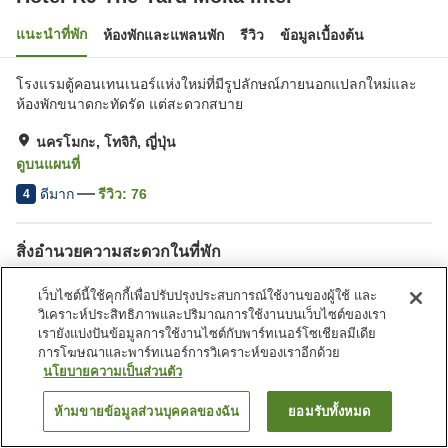
แนะนำที่พัก
ห้องพักและแพลนพัก
รีวิว
ข้อมูลเบื้องต้น
โรงแรมตู้คอนเทนเนอร์แห่งใหม่ที่มีรูปลักษณ์ภายนอกแปลกใหม่และ
ห้องพักขนาดกะทัดรัด แต่สะดวกสบาย
นครโมกะ, โทจิกิ, ญี่ปุ่น
ดูบนแผนที่
ดีมาก
รีวิว:
76
4
สิ่งอำนวยความสะดวกในที่พัก
Wi-Fi
ปลอดบุหรี่
เว็บไซต์นี้ใช้คุกกี้เพื่อปรับปรุงประสบการณ์ใช้งานของผู้ใช้ และ
มีพื้นที่สำหรับสูบบุหรี่
ตู้จำหน่ายอัตโนมัติ
วิเคราะห์ประสิทธิภาพและปริมาณการใช้งานบนเว็บไซต์ของเรา
เรายังแบ่งปันข้อมูลการใช้งานไซต์กับพาร์ทเนอร์โซเชียลมีเดีย
การโฆษณาและพาร์ทเนอร์การวิเคราะห์ของเราอีกด้วย
หน้าแรก
ญี่ปุ่น
โทจิกิ
นครโมกะ
Hotel R9 The Yard Moka Inter
นโยบายความเป็นส่วนตัว
ห้ามขายข้อมูลส่วนบุคคลของฉัน
ยอมรับทั้งหมด
ค้นหาห้องพัก