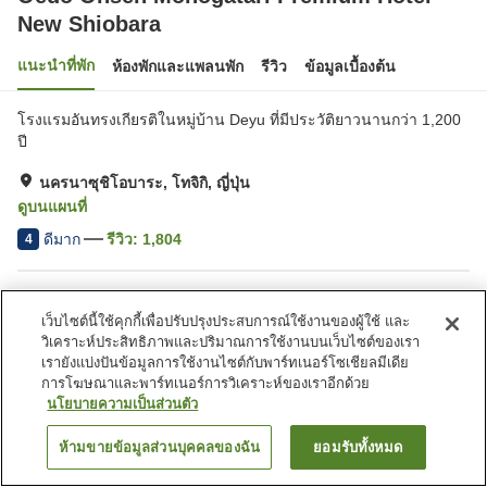
New Shiobara
แนะนำที่พัก
ห้องพักและแพลนพัก
รีวิว
ข้อมูลเบื้องต้น
โรงแรมอันทรงเกียรติในหมู่บ้าน Deyu ที่มีประวัติยาวนานกว่า 1,200
ปี
นครนาซุชิโอบาระ, โทจิกิ, ญี่ปุ่น
ดูบนแผนที่
ดีมาก
รีวิว:
1,804
4
สิ่งอำนวยความสะดวกในที่พัก
เว็บไซต์นี้ใช้คุกกี้เพื่อปรับปรุงประสบการณ์ใช้งานของผู้ใช้ และ
ที่จอดรถ
ซาวน่า
วิเคราะห์ประสิทธิภาพและปริมาณการใช้งานบนเว็บไซต์ของเรา
สปา/บิวตี้ซาลอน
สระว่ายน้ำ
เรายังแบ่งปันข้อมูลการใช้งานไซต์กับพาร์ทเนอร์โซเชียลมีเดีย
การโฆษณาและพาร์ทเนอร์การวิเคราะห์ของเราอีกด้วย
นโยบายความเป็นส่วนตัว
หน้าแรก
ญี่ปุ่น
โทจิกิ
นครนาซุชิโอบาระ
Oedo Onsen Monogatari Premium Hotel New Shiobara
ห้ามขายข้อมูลส่วนบุคคลของฉัน
ยอมรับทั้งหมด
ค้นหาห้องพัก