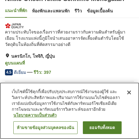
แนะนำที่พัก
ห้องพักและแพลนพัก
รีวิว
ข้อมูลเบื้องต้น
ความประทับใจของเรื่องราวที่สวยงามราวกับความฝันสำหรับผู้มา
เยือน โรงแรมแห่งนี้ภูมิใจนำเสนออาหารจัดเลี้ยงต้นตำรับโดยใช้
วัตถุดิบในท้องถิ่นที่คัดสรรมาอย่างดี
นครนิกโก, โทจิกิ, ญี่ปุ่น
ดูบนแผนที่
ดีเยี่ยม
รีวิว:
397
4.5
สิ่งอำนวยความสะดวกในที่พัก
เว็บไซต์นี้ใช้คุกกี้เพื่อปรับปรุงประสบการณ์ใช้งานของผู้ใช้ และ
วิเคราะห์ประสิทธิภาพและปริมาณการใช้งานบนเว็บไซต์ของเรา
Wi-Fi
ซาวน่า
เรายังแบ่งปันข้อมูลการใช้งานไซต์กับพาร์ทเนอร์โซเชียลมีเดีย
ร้านอาหาร
ห้องอาหารส่วนตัว
การโฆษณาและพาร์ทเนอร์การวิเคราะห์ของเราอีกด้วย
นโยบายความเป็นส่วนตัว
หน้าแรก
ญี่ปุ่น
โทจิกิ
นครนิกโก
Nikko Onsen Nikko Senhime Monogatari
ห้ามขายข้อมูลส่วนบุคคลของฉัน
ยอมรับทั้งหมด
ค้นหาห้องพัก