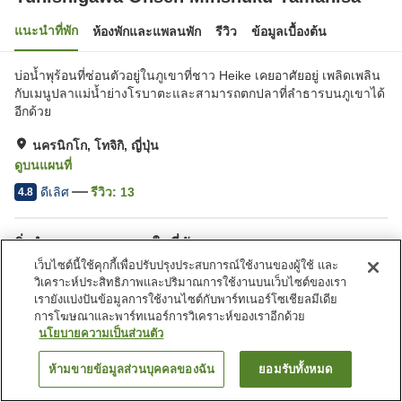
แนะนำที่พัก
ห้องพักและแพลนพัก
รีวิว
ข้อมูลเบื้องต้น
บ่อน้ำพุร้อนที่ซ่อนตัวอยู่ในภูเขาที่ชาว Heike เคยอาศัยอยู่ เพลิดเพลิน
กับเมนูปลาแม่น้ำย่างโรบาตะและสามารถตกปลาที่ลำธารบนภูเขาได้
อีกด้วย
นครนิกโก, โทจิกิ, ญี่ปุ่น
ดูบนแผนที่
ดีเลิศ
รีวิว:
13
4.8
สิ่งอำนวยความสะดวกในที่พัก
เว็บไซต์นี้ใช้คุกกี้เพื่อปรับปรุงประสบการณ์ใช้งานของผู้ใช้ และ
ที่จอดรถ
ห้องอาบน้ำใหญ่ (มีบ่อน้ำพุ
วิเคราะห์ประสิทธิภาพและปริมาณการใช้งานบนเว็บไซต์ของเรา
ร้อน)
เรายังแบ่งปันข้อมูลการใช้งานไซต์กับพาร์ทเนอร์โซเชียลมีเดีย
การโฆษณาและพาร์ทเนอร์การวิเคราะห์ของเราอีกด้วย
นโยบายความเป็นส่วนตัว
หน้าแรก
ญี่ปุ่น
โทจิกิ
นครนิกโก
Yunishigawa Onsen Minshuku Yamahisa
ห้ามขายข้อมูลส่วนบุคคลของฉัน
ยอมรับทั้งหมด
ค้นหาห้องพัก