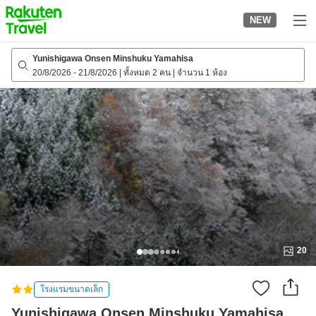
to
NEW
top
page
Yunishigawa Onsen Minshuku Yamahisa
20/8/2026
-
21/8/2026
|
ทั้งหมด 2 คน
|
จำนวน 1 ห้อง
20
โรงแรมขนาดเล็ก
Yunishigawa Onsen Minshuku Yamahisa