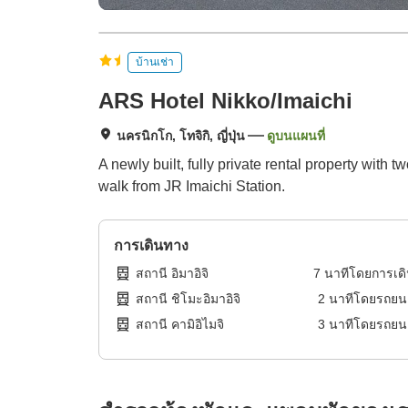
บ้านเช่า
ARS Hotel Nikko/Imaichi
นครนิกโก, โทจิกิ, ญี่ปุ่น
ดูบนแผนที่
A newly built, fully private rental property with
walk from JR Imaichi Station.
การเดินทาง
สถานี อิมาอิจิ
7
นาทีโดย
การเด
สถานี ชิโมะอิมาอิจิ
2
นาทีโดย
รถยน
สถานี คามิอิไมจิ
3
นาทีโดย
รถยน