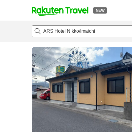
NEW
t
แนะนำที่พัก
ห้องพักและแพลนพัก
รีวิว
สิ่่งอำนวยความสะด
o
p
P
a
g
e
_
s
e
a
r
c
h