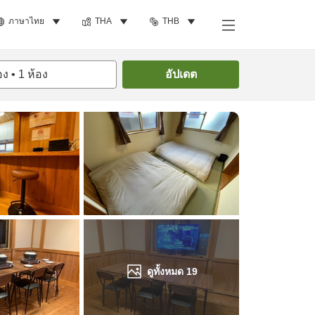
ภาษาไทย
THA
THB
ค้นหาห้องพัก
อง
•
1
ห้อง
อัปเดต
ดูทั้งหมด
19