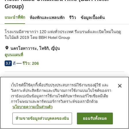
Group)
แนะนำที่พัก
ห้องพักและแพลนพัก
รีวิว
ข้อมูลเบื้องต้น
โรงแรมมีสาขากว่า 120 แห่งทั่วประเทศ รีแบรนด์และเปิดใหม่ในฤดู
ใบไม้ผลิ 2019 โดย BBH Hotel Group
นครโอทาวาระ, โทจิกิ, ญี่ปุ่น
ดูบนแผนที่
ดี
รีวิว:
206
3.7
สิ่งอำนวยความสะดวกในที่พัก
เว็บไซต์นี้ใช้คุกกี้เพื่อปรับปรุงประสบการณ์ใช้งานของผู้ใช้ และ
ที่จอดรถ
ซาวน่า
วิเคราะห์ประสิทธิภาพและปริมาณการใช้งานบนเว็บไซต์ของเรา
เลานจ์
ห้องอาบน้ำใหญ่
เรายังแบ่งปันข้อมูลการใช้งานไซต์กับพาร์ทเนอร์โซเชียลมีเดีย
การโฆษณาและพาร์ทเนอร์การวิเคราะห์ของเราอีกด้วย
นโยบายความเป็นส่วนตัว
หน้าแรก
ญี่ปุ่น
โทจิกิ
นครโอทาวาระ
Hotel Nasu Ohtawara Hills (BBH Hotel Group)
ห้ามขายข้อมูลส่วนบุคคลของฉัน
ยอมรับทั้งหมด
ค้นหาห้องพัก