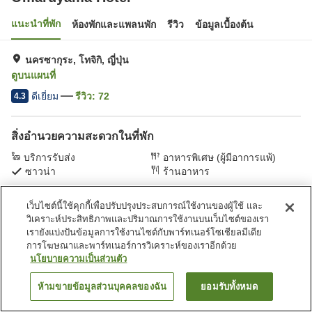
แนะนำที่พัก
ห้องพักและแพลนพัก
รีวิว
ข้อมูลเบื้องต้น
นครซากุระ, โทจิกิ, ญี่ปุ่น
ดูบนแผนที่
ดีเยี่ยม
รีวิว:
72
4.3
สิ่งอำนวยความสะดวกในที่พัก
บริการรับส่ง
อาหารพิเศษ (ผู้มีอาการแพ้)
ซาวน่า
ร้านอาหาร
เว็บไซต์นี้ใช้คุกกี้เพื่อปรับปรุงประสบการณ์ใช้งานของผู้ใช้ และ
หน้าแรก
ญี่ปุ่น
โทจิกิ
นครซากุระ
Omaruyama Hotel
วิเคราะห์ประสิทธิภาพและปริมาณการใช้งานบนเว็บไซต์ของเรา
เรายังแบ่งปันข้อมูลการใช้งานไซต์กับพาร์ทเนอร์โซเชียลมีเดีย
การโฆษณาและพาร์ทเนอร์การวิเคราะห์ของเราอีกด้วย
นโยบายความเป็นส่วนตัว
ห้ามขายข้อมูลส่วนบุคคลของฉัน
ยอมรับทั้งหมด
ค้นหาห้องพัก