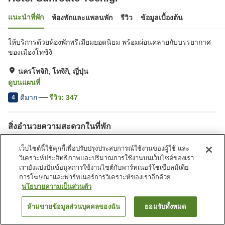
แนะนำที่พัก
ห้องพักและแพลนพัก
รีวิว
ข้อมูลเบื้องต้น
ให้บริการด้วยห้องพักพรีเมียมยอดนิยม พร้อมผ่อนคลายกับบรรยากาศ
ของเมืองโทชิงิ
นครโทจิกิ, โทจิกิ, ญี่ปุ่น
ดูบนแผนที่
ดีมาก
รีวิว:
347
4
สิ่งอำนวยความสะดวกในที่พัก
ที่จอดรถ
อ่างหินร้อน
เว็บไซต์นี้ใช้คุกกี้เพื่อปรับปรุงประสบการณ์ใช้งานของผู้ใช้ และ
สปา/บิวตี้ซาลอน
ร้านอาหาร
วิเคราะห์ประสิทธิภาพและปริมาณการใช้งานบนเว็บไซต์ของเรา
เรายังแบ่งปันข้อมูลการใช้งานไซต์กับพาร์ทเนอร์โซเชียลมีเดีย
การโฆษณาและพาร์ทเนอร์การวิเคราะห์ของเราอีกด้วย
หน้าแรก
ญี่ปุ่น
โทจิกิ
นครโทจิกิ
Hotel Sunroute Tochigi
นโยบายความเป็นส่วนตัว
ห้ามขายข้อมูลส่วนบุคคลของฉัน
ยอมรับทั้งหมด
ค้นหาห้องพัก