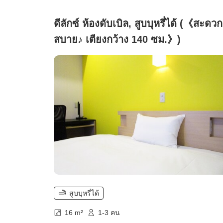
ดีลักซ์ ห้องดับเบิล, สูบบุหรี่ได้ (《สะดวก
สบาย♪ เตียงกว้าง 140 ซม.》)
สูบบุหรี่ได้
16 m²
1-3 คน