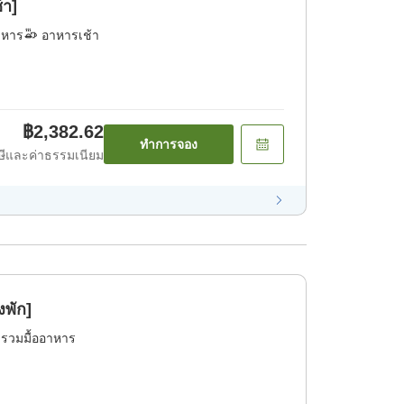
้า]
าหาร
อาหารเช้า
฿2,382.62
ทำการจอง
ีและค่าธรรมเนียม
งพัก]
่รวมมื้ออาหาร