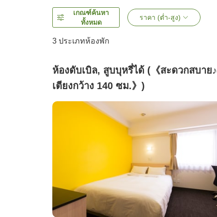
เกณฑ์ค้นหา
ราคา (ต่ำ-สูง)
ทั้งหมด
3
ประเภทห้องพัก
ห้องดับเบิล, สูบบุหรี่ได้ (《สะดวกสบาย♪
เตียงกว้าง 140 ซม.》)