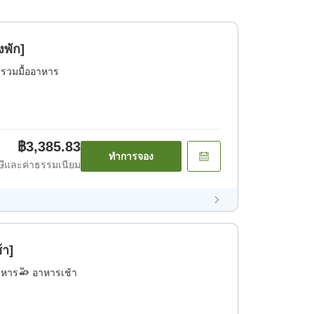
งพัก]
่รวมมื้ออาหาร
฿3,385.83
ทำการจอง
ีและค่าธรรมเนียม
้า]
าหาร
อาหารเช้า