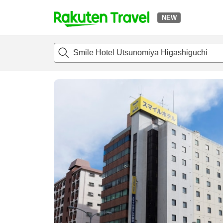
NEW
t
แนะนำที่พัก
ห้องพักและแพลนพัก
รีวิว
ไฮไลต์
สิ่่งอำนวยค
o
p
P
a
g
e
_
s
e
a
r
c
h