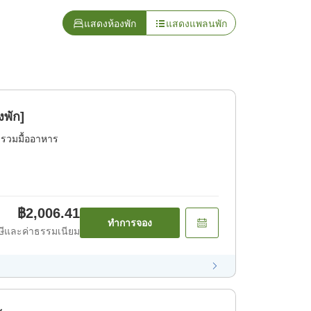
แสดงห้องพัก
แสดงแพลนพัก
งพัก]
่รวมมื้ออาหาร
฿2,006.41
ทำการจอง
ีและค่าธรรมเนียม