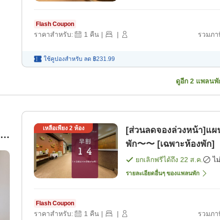
Flash Coupon
ราคาสำหรับ:
1
คืน
|
|
รวมภาษ
ใช้คูปองสำหรับ
ลด
฿231.99
ดูอีก
2
แพลนพั
เหลือเพียง
2
ห้อง
[ส่วนลดจองล่วงหน้า]แผ
พัก〜〜 [เฉพาะห้องพัก]
ยกเลิกฟรีได้ถึง
22 ส.ค.
ไม
รายละเอียดอื่นๆ ของแพลนพัก
Flash Coupon
ราคาสำหรับ:
1
คืน
|
|
รวมภาษ