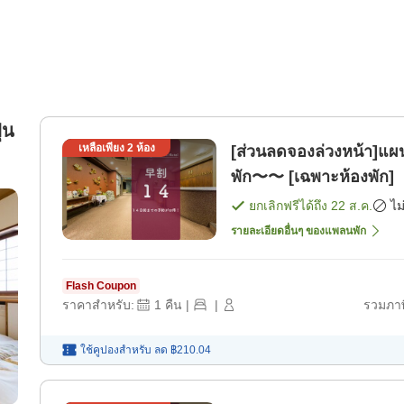
่น
เหลือเพียง
2
ห้อง
[ส่วนลดจองล่วงหน้า]แผ
พัก〜〜 [เฉพาะห้องพัก]
ยกเลิกฟรีได้ถึง
22 ส.ค.
ไม
รายละเอียดอื่นๆ ของแพลนพัก
Flash Coupon
ราคาสำหรับ:
1
คืน
|
|
รวมภาษ
ใช้คูปองสำหรับ
ลด
฿210.04