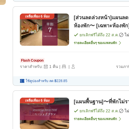
เหลือเพียง
6
ห้อง
[ส่วนลดล่วงหน้า]แผนลดร
ห้องพัก〜 [เฉพาะห้องพัก
ยกเลิกฟรีได้ถึง
22 ส.ค.
ไม
รายละเอียดอื่นๆ ของแพลนพัก
Flash Coupon
ราคาสำหรับ:
1
คืน
|
|
รวมภาษ
ใช้คูปองสำหรับ
ลด
฿228.85
เหลือเพียง
6
ห้อง
[แผนพื้นฐาน]〜ที่พักไม
ยกเลิกฟรีได้ถึง
22 ส.ค.
ไม
รายละเอียดอื่นๆ ของแพลนพัก