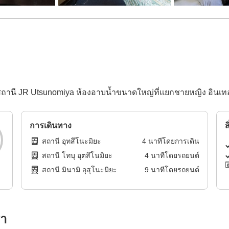
ี JR Utsunomiya ห้องอาบน้ำขนาดใหญ่ที่แยกชายหญิง อินเทอร์เน
การเดินทาง
ส
สถานี อุทสึโนะมิยะ
4
นาทีโดย
การเดิน
สถานี โทบุ อุตสึโนมิยะ
4
นาทีโดย
รถยนต์
สถานี มินามิ อุสุโนะมิยะ
9
นาทีโดย
รถยนต์
รา