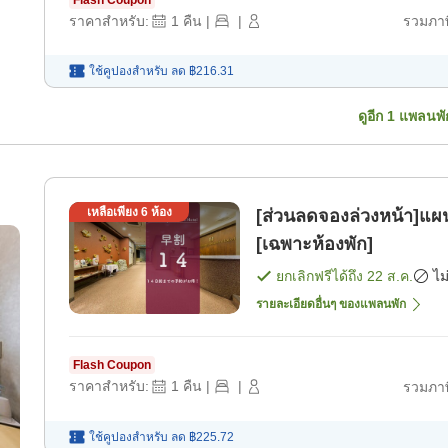
Flash Coupon
ราคาสำหรับ:
1
คืน
|
|
รวมภาษ
ใช้คูปองสำหรับ
ลด
฿216.31
ดูอีก
1
แพลนพั
เหลือเพียง
6
ห้อง
[ส่วนลดจองล่วงหน้า]แผ
[เฉพาะห้องพัก]
ยกเลิกฟรีได้ถึง
22 ส.ค.
ไม
รายละเอียดอื่นๆ ของแพลนพัก
Flash Coupon
ราคาสำหรับ:
1
คืน
|
|
รวมภาษ
ใช้คูปองสำหรับ
ลด
฿225.72