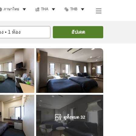
ภาษาไทย
THA
THB
ค้นหาห้องพัก
อง
•
1
ห้อง
อัปเดต
ดูทั้งหมด
32