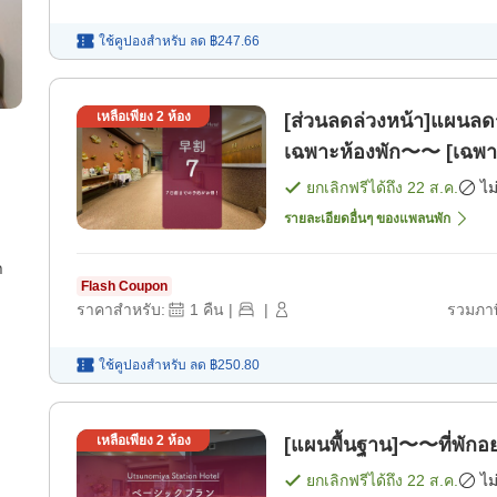
ใช้คูปองสำหรับ
ลด
฿247.66
เหลือเพียง
2
ห้อง
[ส่วนลดล่วงหน้า]แผนลดร
เฉพาะห้องพัก〜〜 [เฉพาะ
ยกเลิกฟรีได้ถึง
22 ส.ค.
ไม
รายละเอียดอื่นๆ ของแพลนพัก
า
Flash Coupon
ราคาสำหรับ:
1
คืน
|
|
รวมภาษ
ใช้คูปองสำหรับ
ลด
฿250.80
เหลือเพียง
2
ห้อง
[แผนพื้นฐาน]〜〜ที่พักอ
ยกเลิกฟรีได้ถึง
22 ส.ค.
ไม