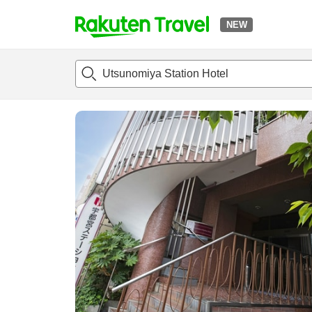
NEW
t
แนะนำที่พัก
ห้องพักและแพลนพัก
รีวิว
สิ่่งอำนวยความสะด
o
p
P
a
g
e
_
s
e
a
r
c
h