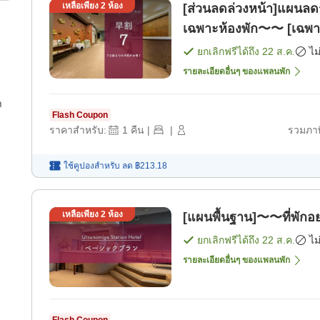
เหลือเพียง
2
ห้อง
[ส่วนลดล่วงหน้า]แผนลดร
เฉพาะห้องพัก〜〜 [เฉพาะ
ยกเลิกฟรีได้ถึง
22 ส.ค.
ไม
รายละเอียดอื่นๆ ของแพลนพัก
า
Flash Coupon
ราคาสำหรับ:
1
คืน
|
|
รวมภาษ
ใช้คูปองสำหรับ
ลด
฿213.18
เหลือเพียง
2
ห้อง
[แผนพื้นฐาน]〜〜ที่พักอ
ยกเลิกฟรีได้ถึง
22 ส.ค.
ไม
รายละเอียดอื่นๆ ของแพลนพัก