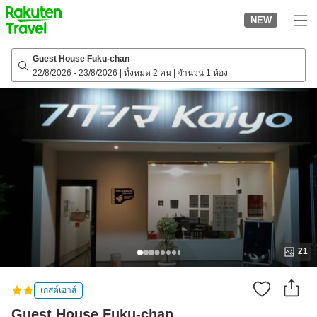
to
NEW
top
page
Guest House Fuku-chan
22/8/2026
-
23/8/2026
|
ทั้งหมด 2 คน
|
จำนวน 1 ห้อง
21
เกสต์เฮาส์
Guest House Fuku-chan