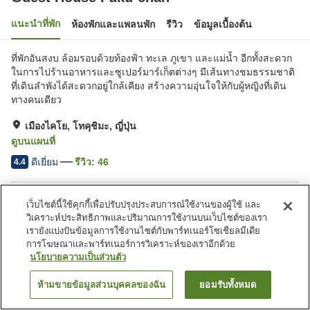
แนะนำที่พัก
ห้องพักและแพลนพัก
รีวิว
ข้อมูลเบื้องต้น
ที่พักอันสงบ ล้อมรอบด้วยท้องฟ้า ทะเล ภูเขา และแม่น้ำ อีกทั้งสะดวก
ในการไปร้านอาหารและซูเปอร์มาร์เก็ตต่างๆ มีเส้นทางชมธรรมชาติ
ที่เดินลำพังได้สะดวกอยู่ใกล้เคียง สร้างความอุ่นใจให้กับผู้หญิงที่เดิน
ทางคนเดียว
เมืองไคโย, โทคุชิมะ, ญี่ปุ่น
ดูบนแผนที่
ดีเยี่ยม
รีวิว:
46
4.4
สิ่งอำนวยความสะดวกในที่พัก
เว็บไซต์นี้ใช้คุกกี้เพื่อปรับปรุงประสบการณ์ใช้งานของผู้ใช้ และ
วิเคราะห์ประสิทธิภาพและปริมาณการใช้งานบนเว็บไซต์ของเรา
ที่จอดรถ
เลานจ์
เรายังแบ่งปันข้อมูลการใช้งานไซต์กับพาร์ทเนอร์โซเชียลมีเดีย
ครัวส่วนกลาง
บริการซักผ้า (มีค่าบริการ)
การโฆษณาและพาร์ทเนอร์การวิเคราะห์ของเราอีกด้วย
นโยบายความเป็นส่วนตัว
หน้าแรก
ญี่ปุ่น
โทคุชิมะ
เมืองไคโย
Guest House Fuku-chan
ห้ามขายข้อมูลส่วนบุคคลของฉัน
ยอมรับทั้งหมด
ค้นหาห้องพัก