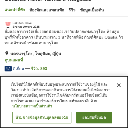
แนะนำที่พัก
ห้องพักและแพลนพัก
รีวิว
ข้อมูลเบื้องต้น
ลิ้มลองอาหารจัดเลี้ยงยอดนิยมของเรากับปลากะพงนารูโตะ ห้ามสูบ
บุหรี่ทั่วทั้งอาคาร เดินประมาณ 3 นาทีจากพิพิธภัณฑ์ศิลปะ Otsuka วิว
ทะเลด้านหน้าช่องแคบนารูโตะ
นครนารุโตะ, โทคุชิมะ, ญี่ปุ่น
ดูบนแผนที่
ดีเยี่ยม
รีวิว:
893
4.4
เว็บไซต์นี้ใช้คุกกี้เพื่อปรับปรุงประสบการณ์ใช้งานของผู้ใช้ และ
สิ่งอำนวยความสะดวกในที่พัก
วิเคราะห์ประสิทธิภาพและปริมาณการใช้งานบนเว็บไซต์ของเรา
ที่จอดรถ
สปา/บิวตี้ซาลอน
เรายังแบ่งปันข้อมูลการใช้งานไซต์กับพาร์ทเนอร์โซเชียลมีเดีย
ตู้จำหน่ายอัตโนมัติ
ร้านค้า
การโฆษณาและพาร์ทเนอร์การวิเคราะห์ของเราอีกด้วย
นโยบายความเป็นส่วนตัว
หน้าแรก
ญี่ปุ่น
โทคุชิมะ
นครนารุโตะ
ห้ามขายข้อมูลส่วนบุคคลของฉัน
ยอมรับทั้งหมด
ค้นหาห้องพัก
Seaside Hotel Taimaru Kaigetsu