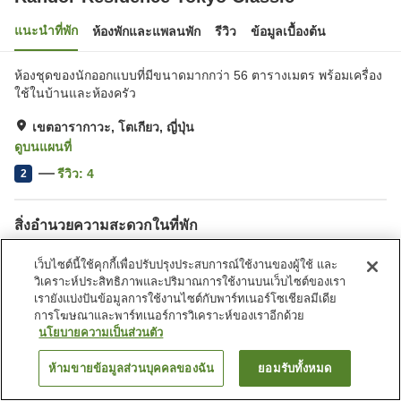
แนะนำที่พัก
ห้องพักและแพลนพัก
รีวิว
ข้อมูลเบื้องต้น
ห้องชุดของนักออกแบบที่มีขนาดมากกว่า 56 ตารางเมตร พร้อมเครื่อง
ใช้ในบ้านและห้องครัว
เขตอารากาวะ, โตเกียว, ญี่ปุ่น
ดูบนแผนที่
รีวิว:
4
2
สิ่งอำนวยความสะดวกในที่พัก
ตู้จำหน่ายอัตโนมัติ
เว็บไซต์นี้ใช้คุกกี้เพื่อปรับปรุงประสบการณ์ใช้งานของผู้ใช้ และ
วิเคราะห์ประสิทธิภาพและปริมาณการใช้งานบนเว็บไซต์ของเรา
หน้าแรก
ญี่ปุ่น
โตเกียว
เขตอารากาวะ
เรายังแบ่งปันข้อมูลการใช้งานไซต์กับพาร์ทเนอร์โซเชียลมีเดีย
Randor Residence Tokyo Classic
การโฆษณาและพาร์ทเนอร์การวิเคราะห์ของเราอีกด้วย
นโยบายความเป็นส่วนตัว
ห้ามขายข้อมูลส่วนบุคคลของฉัน
ยอมรับทั้งหมด
ค้นหาห้องพัก