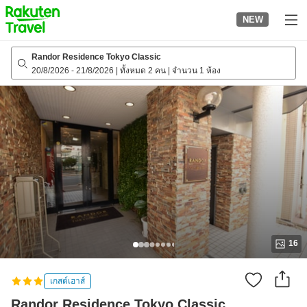
to
NEW
top
page
Randor Residence Tokyo Classic
20/8/2026
-
21/8/2026
|
ทั้งหมด 2 คน
|
จำนวน 1 ห้อง
16
เกสต์เฮาส์
Randor Residence Tokyo Classic