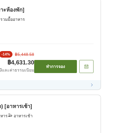
าะห้องพัก]
่รวมมื้ออาหาร
฿5,448.58
-
14
%
฿4,631.30
ทำการจอง
ีและค่าธรรมเนียม
) [อาหารเช้า]
าหาร
อาหารเช้า