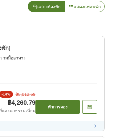
แสดงห้องพัก
แสดงแพลนพัก
งพัก]
่รวมมื้ออาหาร
฿5,012.69
-
14
%
฿4,260.79
ทำการจอง
ีและค่าธรรมเนียม