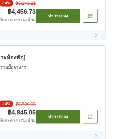
฿5,243.21
-
14
%
฿4,456.73
ทำการจอง
ีและค่าธรรมเนียม
าะห้องพัก]
่รวมมื้ออาหาร
฿5,700.05
-
14
%
฿4,845.05
ทำการจอง
ีและค่าธรรมเนียม