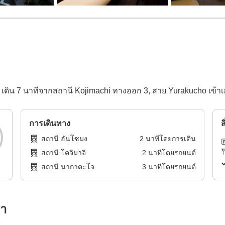
เดิน 7 นาทีจากสถานี Kojimachi ทางออก 3, สาย Yurakucho เข้า
การเดินทาง
ส
สถานี ฮันโซมง
2
นาทีโดย
การเดิน
สถานี โคจิมาจิ
2
นาทีโดย
รถยนต์
สถานี นากาตะโจ
3
นาทีโดย
รถยนต์
รา