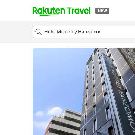
NEW
t
แนะนำที่พัก
ห้องพักและแพลนพัก
รีวิว
ไฮไลต์
สิ่่งอำนวยค
o
p
P
a
g
e
_
s
e
a
r
c
h