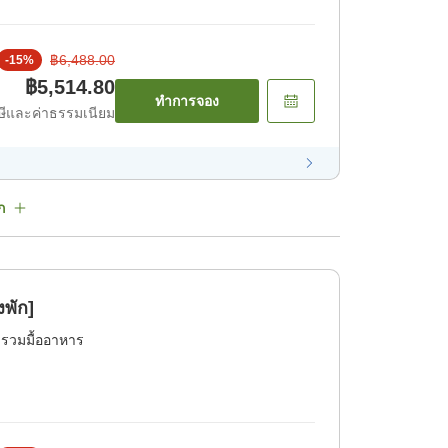
฿6,488.00
-
15
%
฿5,514.80
ทำการจอง
ีและค่าธรรมเนียม
ก
งพัก]
่รวมมื้ออาหาร