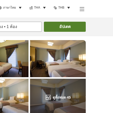
ภาษาไทย
THA
THB
ค้นหาห้องพัก
อง
•
1
ห้อง
อัปเดต
ดูทั้งหมด
45