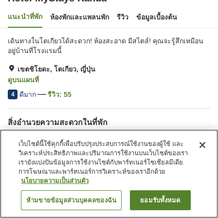
แนะนำที่พัก
ห้องพักและแพลนพัก
รีวิว
ข้อมูลเบื้องต้น
เดินทางในโตเกียวได้สะดวก! ห้องสะอาด มีสไตล์! คุณจะรู้สึกเหมือน
อยู่บ้านที่โรงแรมนี้
เขตชิโยดะ, โตเกียว, ญี่ปุ่น
ดูบนแผนที่
ดีมาก
รีวิว:
55
4
สิ่งอำนวยความสะดวกในที่พัก
Wi-Fi
ที่จอดรถ
เว็บไซต์นี้ใช้คุกกี้เพื่อปรับปรุงประสบการณ์ใช้งานของผู้ใช้ และ
ตู้จำหน่ายอัตโนมัติ
บริการซักผ้า (มีค่าบริการ)
วิเคราะห์ประสิทธิภาพและปริมาณการใช้งานบนเว็บไซต์ของเรา
เรายังแบ่งปันข้อมูลการใช้งานไซต์กับพาร์ทเนอร์โซเชียลมีเดีย
การโฆษณาและพาร์ทเนอร์การวิเคราะห์ของเราอีกด้วย
หน้าแรก
ญี่ปุ่น
โตเกียว
เขตชิโยดะ
Hotel MyStays Kanda
นโยบายความเป็นส่วนตัว
ห้ามขายข้อมูลส่วนบุคคลของฉัน
ยอมรับทั้งหมด
ค้นหาห้องพัก