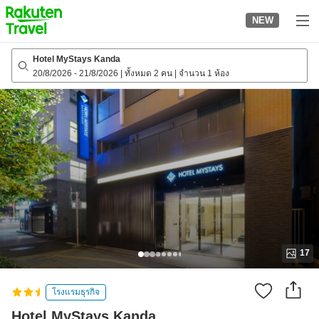
to
NEW
top
page
Hotel MyStays Kanda
20/8/2026
-
21/8/2026
|
ทั้งหมด 2 คน
|
จำนวน 1 ห้อง
17
โรงแรมธุรกิจ
Hotel MyStays Kanda