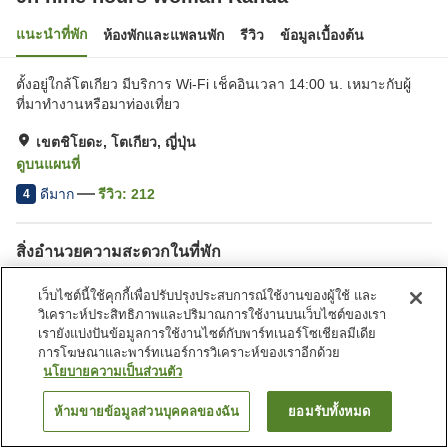
แนะนำที่พัก
ห้องพักและแพลนพัก
รีวิว
ข้อมูลเบื้องต้น
ตั้งอยู่ใกล้โตเกียว มีบริการ Wi-Fi เช็คอินเวลา 14:00 น. เหมาะกับผู้
ที่มาทำงานหรือมาท่องเที่ยว
เขตชิโยดะ, โตเกียว, ญี่ปุ่น
ดูบนแผนที่
ดีมาก
รีวิว:
212
4
สิ่งอำนวยความสะดวกในที่พัก
Wi-Fi
ปลอดบุหรี่
เว็บไซต์นี้ใช้คุกกี้เพื่อปรับปรุงประสบการณ์ใช้งานของผู้ใช้ และ
มีล็อกเกอร์
แผนกต้อนรับ 24 ชั่วโมง
วิเคราะห์ประสิทธิภาพและปริมาณการใช้งานบนเว็บไซต์ของเรา
เรายังแบ่งปันข้อมูลการใช้งานไซต์กับพาร์ทเนอร์โซเชียลมีเดีย
การโฆษณาและพาร์ทเนอร์การวิเคราะห์ของเราอีกด้วย
หน้าแรก
ญี่ปุ่น
โตเกียว
เขตชิโยดะ
นโยบายความเป็นส่วนตัว
9h nine hours woman Kanda
ห้ามขายข้อมูลส่วนบุคคลของฉัน
ยอมรับทั้งหมด
ค้นหาห้องพัก