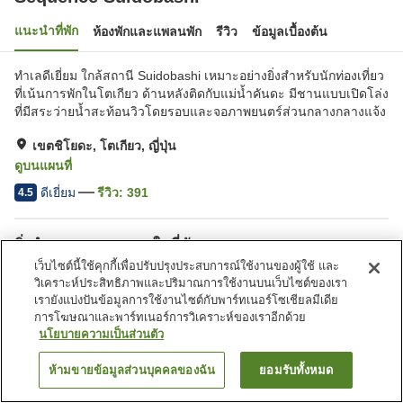
แนะนำที่พัก
ห้องพักและแพลนพัก
รีวิว
ข้อมูลเบื้องต้น
ทำเลดีเยี่ยม ใกล้สถานี Suidobashi เหมาะอย่างยิ่งสำหรับนักท่องเที่ยว
ที่เน้นการพักในโตเกียว ด้านหลังติดกับแม่น้ำคันดะ มีชานแบบเปิดโล่ง
ที่มีสระว่ายน้ำสะท้อนวิวโดยรอบและจอภาพยนตร์ส่วนกลางกลางแจ้ง
เขตชิโยดะ, โตเกียว, ญี่ปุ่น
ดูบนแผนที่
ดีเยี่ยม
รีวิว:
391
4.5
สิ่งอำนวยความสะดวกในที่พัก
เว็บไซต์นี้ใช้คุกกี้เพื่อปรับปรุงประสบการณ์ใช้งานของผู้ใช้ และ
ร้านอาหาร
อาหารมังสวิรัติ
วิเคราะห์ประสิทธิภาพและปริมาณการใช้งานบนเว็บไซต์ของเรา
เรายังแบ่งปันข้อมูลการใช้งานไซต์กับพาร์ทเนอร์โซเชียลมีเดีย
การโฆษณาและพาร์ทเนอร์การวิเคราะห์ของเราอีกด้วย
หน้าแรก
ญี่ปุ่น
โตเกียว
เขตชิโยดะ
Sequence Suidobashi
นโยบายความเป็นส่วนตัว
ห้ามขายข้อมูลส่วนบุคคลของฉัน
ยอมรับทั้งหมด
ค้นหาห้องพัก