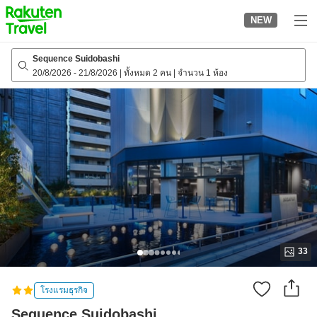
to
NEW
top
page
Sequence Suidobashi
20/8/2026
-
21/8/2026
|
ทั้งหมด 2 คน
|
จำนวน 1 ห้อง
33
โรงแรมธุรกิจ
Sequence Suidobashi