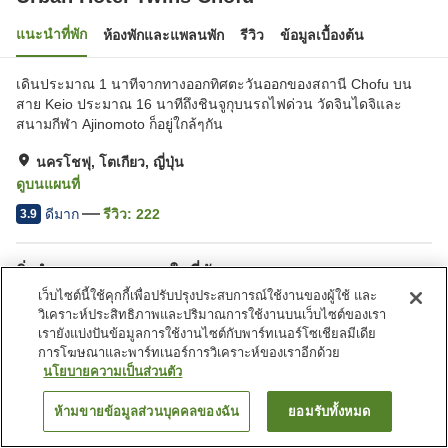
แนะนำที่พัก
ห้องพักและแพลนพัก
รีวิว
ข้อมูลเบื้องต้น
เดินประมาณ 1 นาทีจากทางออกทิศตะวันออกของสถานี Chofu บน
สาย Keio ประมาณ 16 นาทีถึงชินจูกุบนรถไฟด่วน วัดจินไดจิและ
สนามกีฬา Ajinomoto ก็อยู่ใกล้ๆกัน
นครโชฟุ, โตเกียว, ญี่ปุ่น
ดูบนแผนที่
ดีมาก
รีวิว:
222
3.9
สิ่งอำนวยความสะดวกในที่พัก
เว็บไซต์นี้ใช้คุกกี้เพื่อปรับปรุงประสบการณ์ใช้งานของผู้ใช้ และ
บริการซักแห้ง
ตู้จำหน่ายอัตโนมัติ
วิเคราะห์ประสิทธิภาพและปริมาณการใช้งานบนเว็บไซต์ของเรา
เรายังแบ่งปันข้อมูลการใช้งานไซต์กับพาร์ทเนอร์โซเชียลมีเดีย
การโฆษณาและพาร์ทเนอร์การวิเคราะห์ของเราอีกด้วย
หน้าแรก
ญี่ปุ่น
โตเกียว
นครโชฟุ
Urban Hotel Twins Chofu
นโยบายความเป็นส่วนตัว
ห้ามขายข้อมูลส่วนบุคคลของฉัน
ยอมรับทั้งหมด
ค้นหาห้องพัก