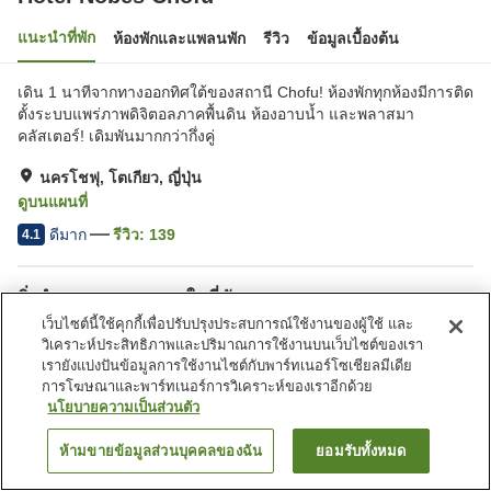
แนะนำที่พัก
ห้องพักและแพลนพัก
รีวิว
ข้อมูลเบื้องต้น
เดิน 1 นาทีจากทางออกทิศใต้ของสถานี Chofu! ห้องพักทุกห้องมีการติด
ตั้งระบบแพร่ภาพดิจิตอลภาคพื้นดิน ห้องอาบน้ำ และพลาสมา
คลัสเตอร์! เดิมพันมากกว่ากึ่งคู่
นครโชฟุ, โตเกียว, ญี่ปุ่น
ดูบนแผนที่
ดีมาก
รีวิว:
139
4.1
สิ่งอำนวยความสะดวกในที่พัก
เว็บไซต์นี้ใช้คุกกี้เพื่อปรับปรุงประสบการณ์ใช้งานของผู้ใช้ และ
ที่จอดรถ
บริการโทรปลุก
วิเคราะห์ประสิทธิภาพและปริมาณการใช้งานบนเว็บไซต์ของเรา
เรายังแบ่งปันข้อมูลการใช้งานไซต์กับพาร์ทเนอร์โซเชียลมีเดีย
การโฆษณาและพาร์ทเนอร์การวิเคราะห์ของเราอีกด้วย
หน้าแรก
ญี่ปุ่น
โตเกียว
นครโชฟุ
Hotel Nobes Chofu
นโยบายความเป็นส่วนตัว
ห้ามขายข้อมูลส่วนบุคคลของฉัน
ยอมรับทั้งหมด
ค้นหาห้องพัก