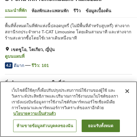
แนะนำที่พัก
ห้องพักและแพลนพัก
รีวิว
ข้อมูลเบื้องต้น
พื้นที่ทั้งหมดในที่พักแห่งนี้ปลอดบุหรี่ (ไม่มีพื้นที่สำหรับสูบหรี่) ห่างจาก
สถานีรถประจำทาง T-CAT Limousine โดยเดินสามนาที และห่างจาก
ร้านสะดวกซื้อโดยใช้เวลาเดินหนึ่งนาที
เขตชูโอ, โตเกียว, ญี่ปุ่น
ดูบนแผนที่
ดีมาก
รีวิว:
101
4.2
สิ่งอำนวยความสะดวกในที่พัก
เว็บไซต์นี้ใช้คุกกี้เพื่อปรับปรุงประสบการณ์ใช้งานของผู้ใช้ และ
ที่จอดรถ
ตู้จำหน่ายอัตโนมัติ
วิเคราะห์ประสิทธิภาพและปริมาณการใช้งานบนเว็บไซต์ของเรา
บริการซักผ้า (มีค่าบริการ)
บริการส่งสินค้า
เรายังแบ่งปันข้อมูลการใช้งานไซต์กับพาร์ทเนอร์โซเชียลมีเดีย
การโฆษณาและพาร์ทเนอร์การวิเคราะห์ของเราอีกด้วย
นโยบายความเป็นส่วนตัว
หน้าแรก
ญี่ปุ่น
โตเกียว
เขตชูโอ
S-Peria Inn Nihombashi Hakozaki
ห้ามขายข้อมูลส่วนบุคคลของฉัน
ยอมรับทั้งหมด
ค้นหาห้องพัก