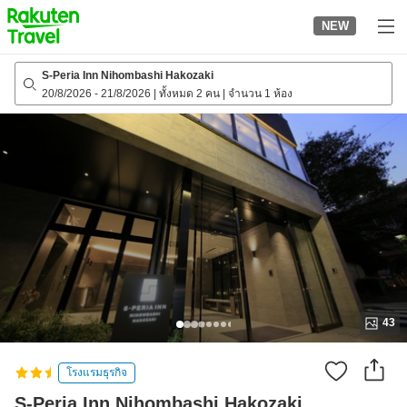
to
NEW
top
page
S-Peria Inn Nihombashi Hakozaki
20/8/2026
-
21/8/2026
|
ทั้งหมด 2 คน
|
จำนวน 1 ห้อง
43
โรงแรมธุรกิจ
S-Peria Inn Nihombashi Hakozaki