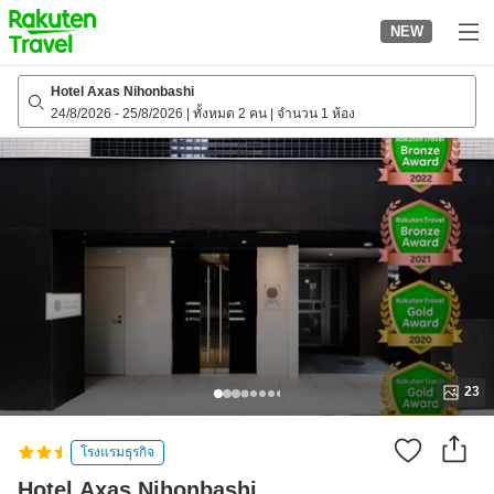
to
NEW
top
page
Hotel Axas Nihonbashi
24/8/2026
-
25/8/2026
|
ทั้งหมด 2 คน
|
จำนวน 1 ห้อง
23
โรงแรมธุรกิจ
Hotel Axas Nihonbashi