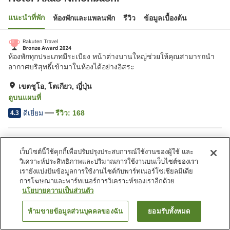
แนะนำที่พัก
ห้องพักและแพลนพัก
รีวิว
ข้อมูลเบื้องต้น
ห้องพักทุกประเภทมีระเบียง หน้าต่างบานใหญ่ช่วยให้คุณสามารถนำ
อากาศบริสุทธิ์เข้ามาในห้องได้อย่างอิสระ
เขตชูโอ, โตเกียว, ญี่ปุ่น
ดูบนแผนที่
ดีเยี่ยม
รีวิว:
168
4.3
สิ่งอำนวยความสะดวกในที่พัก
เว็บไซต์นี้ใช้คุกกี้เพื่อปรับปรุงประสบการณ์ใช้งานของผู้ใช้ และ
บริการส่งสินค้า
บริการโทรปลุก
วิเคราะห์ประสิทธิภาพและปริมาณการใช้งานบนเว็บไซต์ของเรา
เรายังแบ่งปันข้อมูลการใช้งานไซต์กับพาร์ทเนอร์โซเชียลมีเดีย
การโฆษณาและพาร์ทเนอร์การวิเคราะห์ของเราอีกด้วย
หน้าแรก
ญี่ปุ่น
โตเกียว
เขตชูโอ
Hotel Axas Nihonbashi
นโยบายความเป็นส่วนตัว
ห้ามขายข้อมูลส่วนบุคคลของฉัน
ยอมรับทั้งหมด
ค้นหาห้องพัก