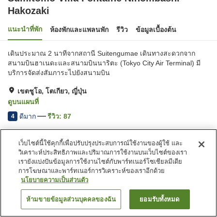
Hakozaki
แนะนำที่พัก
ห้องพักและแพลนพัก
รีวิว
ข้อมูลเบื้องต้น
เดินประมาณ 2 นาทีจากสถานี Suitengumae เดินทางสะดวกจาก
สนามบินฮาเนดะและสนามบินนาริตะ (Tokyo City Air Terminal) มี
บริการจัดส่งสัมภาระไปยังสนามบิน
เขตชูโอ, โตเกียว, ญี่ปุ่น
ดูบนแผนที่
ดีมาก
รีวิว:
87
4
เว็บไซต์นี้ใช้คุกกี้เพื่อปรับปรุงประสบการณ์ใช้งานของผู้ใช้ และ
สิ่งอำนวยความสะดวกในที่พัก
วิเคราะห์ประสิทธิภาพและปริมาณการใช้งานบนเว็บไซต์ของเรา
Wi-Fi
ตู้จำหน่ายอัตโนมัติ
เรายังแบ่งปันข้อมูลการใช้งานไซต์กับพาร์ทเนอร์โซเชียลมีเดีย
ไมโครเวฟส่วนรวม
ที่จอดรถ (มีค่าบริการ)
การโฆษณาและพาร์ทเนอร์การวิเคราะห์ของเราอีกด้วย
นโยบายความเป็นส่วนตัว
หน้าแรก
ญี่ปุ่น
โตเกียว
เขตชูโอ
ห้ามขายข้อมูลส่วนบุคคลของฉัน
ยอมรับทั้งหมด
ค้นหาห้องพัก
Sumitomo Villa Fontaine Nihombashi Hakozaki