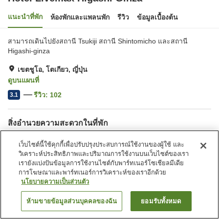
แนะนำที่พัก
ห้องพักและแพลนพัก
รีวิว
ข้อมูลเบื้องต้น
สามารถเดินไปยังสถานี Tsukiji สถานี Shintomicho และสถานี
Higashi-ginza
เขตชูโอ, โตเกียว, ญี่ปุ่น
ดูบนแผนที่
รีวิว:
102
3.1
สิ่งอำนวยความสะดวกในที่พัก
สปา/บิวตี้ซาลอน
ตู้จำหน่ายอัตโนมัติ
เว็บไซต์นี้ใช้คุกกี้เพื่อปรับปรุงประสบการณ์ใช้งานของผู้ใช้ และ
บริการซักผ้า (มีค่าบริการ)
วิเคราะห์ประสิทธิภาพและปริมาณการใช้งานบนเว็บไซต์ของเรา
เรายังแบ่งปันข้อมูลการใช้งานไซต์กับพาร์ทเนอร์โซเชียลมีเดีย
การโฆษณาและพาร์ทเนอร์การวิเคราะห์ของเราอีกด้วย
หน้าแรก
ญี่ปุ่น
โตเกียว
เขตชูโอ
Hotel Livemax Higashi Ginza
นโยบายความเป็นส่วนตัว
ห้ามขายข้อมูลส่วนบุคคลของฉัน
ยอมรับทั้งหมด
ค้นหาห้องพัก