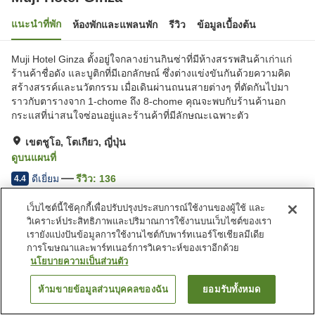
แนะนำที่พัก
ห้องพักและแพลนพัก
รีวิว
ข้อมูลเบื้องต้น
Muji Hotel Ginza ตั้งอยู่ใจกลางย่านกินซ่าที่มีห้างสรรพสินค้าเก่าแก่
ร้านค้าชื่อดัง และบูติกที่มีเอกลักษณ์ ซึ่งต่างแข่งขันกันด้วยความคิด
สร้างสรรค์และนวัตกรรม เมื่อเดินผ่านถนนสายต่างๆ ที่ตัดกันไปมา
ราวกับตารางจาก 1-chome ถึง 8-chome คุณจะพบกับร้านค้านอก
กระแสที่น่าสนใจซ่อนอยู่และร้านค้าที่มีลักษณะเฉพาะตัว
เขตชูโอ, โตเกียว, ญี่ปุ่น
ดูบนแผนที่
ดีเยี่ยม
รีวิว:
136
4.4
เว็บไซต์นี้ใช้คุกกี้เพื่อปรับปรุงประสบการณ์ใช้งานของผู้ใช้ และ
สิ่งอำนวยความสะดวกในที่พัก
วิเคราะห์ประสิทธิภาพและปริมาณการใช้งานบนเว็บไซต์ของเรา
เรายังแบ่งปันข้อมูลการใช้งานไซต์กับพาร์ทเนอร์โซเชียลมีเดีย
Wi-Fi
เลานจ์
การโฆษณาและพาร์ทเนอร์การวิเคราะห์ของเราอีกด้วย
คาเฟ่
ปลอดบุหรี่
นโยบายความเป็นส่วนตัว
ห้ามขายข้อมูลส่วนบุคคลของฉัน
ยอมรับทั้งหมด
ค้นหาห้องพัก
หน้าแรก
ญี่ปุ่น
โตเกียว
เขตชูโอ
Muji Hotel Ginza