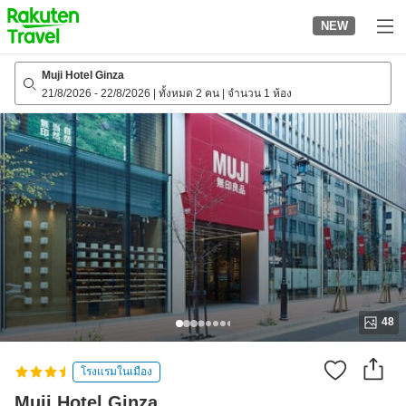
to
NEW
top
page
Muji Hotel Ginza
21/8/2026
-
22/8/2026
|
ทั้งหมด 2 คน
|
จำนวน 1 ห้อง
48
โรงแรมในเมือง
Muji Hotel Ginza