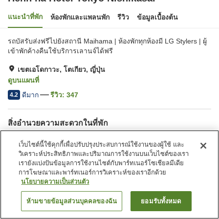
แนะนำที่พัก
ห้องพักและแพลนพัก
รีวิว
ข้อมูลเบื้องต้น
รถบัสรับส่งฟรีไปยังสถานี Maihama | ห้องพักทุกห้องมี LG Stylers | ผู้
เข้าพักค้างคืนใช้บริการเลานจ์ได้ฟรี
เขตเอโดกาวะ, โตเกียว, ญี่ปุ่น
ดูบนแผนที่
ดีมาก
รีวิว:
347
4.2
สิ่งอำนวยความสะดวกในที่พัก
Wi-Fi
เดินห้านาทีถึงสถานี
เว็บไซต์นี้ใช้คุกกี้เพื่อปรับปรุงประสบการณ์ใช้งานของผู้ใช้ และ
เลานจ์
ปลอดบุหรี่
วิเคราะห์ประสิทธิภาพและปริมาณการใช้งานบนเว็บไซต์ของเรา
เรายังแบ่งปันข้อมูลการใช้งานไซต์กับพาร์ทเนอร์โซเชียลมีเดีย
การโฆษณาและพาร์ทเนอร์การวิเคราะห์ของเราอีกด้วย
หน้าแรก
ญี่ปุ่น
โตเกียว
เขตเอโดกาวะ
นโยบายความเป็นส่วนตัว
Henn na Hotel Tokyo Nishikasai
ห้ามขายข้อมูลส่วนบุคคลของฉัน
ยอมรับทั้งหมด
ค้นหาห้องพัก