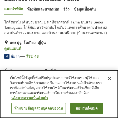
แนะนำที่พัก
ห้องพักและแพลนพัก
รีวิว
ข้อมูลเบื้องต้น
ใกล้สถานี! เดินประมาณ 1 นาทีจากสถานี Tama บนสาย Seibu
Tamagawa ใกล้กับมหาวิทยาลัยโตเกียวแห่งการศึกษาต่างประเทศ
สถาบันตำรวจนครบาล และบ้านงานศพนิกกะ (บ้านงานศพทามะ)
นครฟูจู, โตเกียว, ญี่ปุ่น
ดูบนแผนที่
ดีมาก
รีวิว:
48
4
สิ่งอำนวยความสะดวกในที่พัก
เว็บไซต์นี้ใช้คุกกี้เพื่อปรับปรุงประสบการณ์ใช้งานของผู้ใช้ และ
ที่จอดรถ
ร้านอาหาร
วิเคราะห์ประสิทธิภาพและปริมาณการใช้งานบนเว็บไซต์ของเรา
คาเฟ่
ห้องจัดเลี้ยง
เรายังแบ่งปันข้อมูลการใช้งานไซต์กับพาร์ทเนอร์โซเชียลมีเดีย
การโฆษณาและพาร์ทเนอร์การวิเคราะห์ของเราอีกด้วย
นโยบายความเป็นส่วนตัว
หน้าแรก
ญี่ปุ่น
โตเกียว
นครฟูจู
Business Inn Grandeur Fuchu
ห้ามขายข้อมูลส่วนบุคคลของฉัน
ยอมรับทั้งหมด
ค้นหาห้องพัก