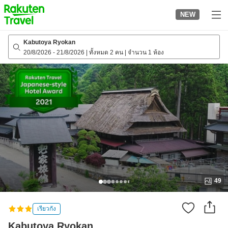
to
NEW
top
page
Kabutoya Ryokan
20/8/2026
-
21/8/2026
|
ทั้งหมด 2 คน
|
จำนวน 1 ห้อง
49
เรียวกัง
Kabutoya Ryokan