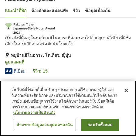
แนะนำที่พัก
ห้องพักและแพลนพัก
รีวิว
ข้อมูลเบื้องต้น
เรียวกังที่ตั้งอยู่ในหมู่บ้านฮิโนฮาระที่ล้อมรอบไปด้วยภูเขาสีเขียวที่มีชื่อ
เสียงในประวัติศาสตร์สมัยนันโบะกุโจ
หมู่บ้านฮิโนฮาระ, โตเกียว, ญี่ปุ่น
ดูบนแผนที่
ดีเยี่ยม
รีวิว:
15
4.4
สิ่งอำนวยความสะดวกในที่พัก
เว็บไซต์นี้ใช้คุกกี้เพื่อปรับปรุงประสบการณ์ใช้งานของผู้ใช้ และ
วิเคราะห์ประสิทธิภาพและปริมาณการใช้งานบนเว็บไซต์ของเรา
Wi-Fi
คาเฟ่
เรายังแบ่งปันข้อมูลการใช้งานไซต์กับพาร์ทเนอร์โซเชียลมีเดีย
ปลอดบุหรี่
ร้านค้า
การโฆษณาและพาร์ทเนอร์การวิเคราะห์ของเราอีกด้วย
นโยบายความเป็นส่วนตัว
หน้าแรก
ญี่ปุ่น
โตเกียว
หมู่บ้านฮิโนฮาระ
Kabutoya Ryokan
ห้ามขายข้อมูลส่วนบุคคลของฉัน
ยอมรับทั้งหมด
ค้นหาห้องพัก