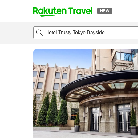
NEW
t
แนะนำที่พัก
ห้องพักและแพลนพัก
รีวิว
สิ่่งอำนวยความสะด
o
p
P
a
g
e
_
s
e
a
r
c
h