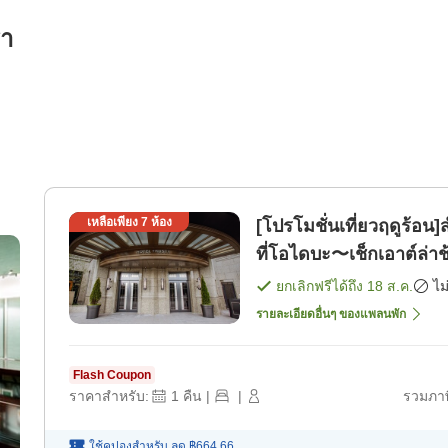
รา
เหลือเพียง
7
ห้อง
[โปรโมชั่นเที่ยวฤดูร้อน]ส
ที่โอไดบะ〜เช็กเอาต์ล่าช
ยกเลิกฟรีได้ถึง
18 ส.ค.
ไม
รายละเอียดอื่นๆ ของแพลนพัก
Flash Coupon
ราคาสำหรับ:
1
คืน
|
|
รวมภาษ
ใช้คูปองสำหรับ
ลด
฿664.66