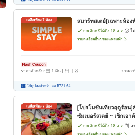
เหลือเพียง
7
ห้อง
สมาร์ทสเตย์[เฉพาะห้องพ
ยกเลิกฟรีได้ถึง
18 ส.ค.
ไม
รายละเอียดอื่นๆ ของแพลนพัก
Flash Coupon
ราคาสำหรับ:
1
คืน
|
|
รวมภาษ
ใช้คูปองสำหรับ
ลด
฿721.64
เหลือเพียง
7
ห้อง
[โปรโมชั่นเที่ยวฤดูร้อน]
ซัมเมอร์สเตย์ ~ เช็กเอา
เช้า]
ยกเลิกฟรีได้ถึง
18 ส.ค.
อ
รายละเอียดอื่นๆ ของแพลนพัก