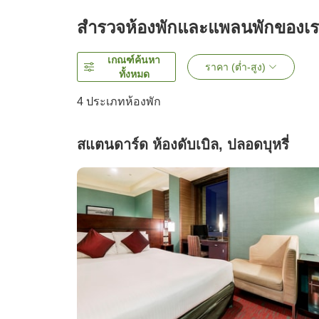
สำรวจห้องพักและแพลนพักของเ
เกณฑ์ค้นหา
ราคา (ต่ำ-สูง)
ทั้งหมด
4
ประเภทห้องพัก
สแตนดาร์ด ห้องดับเบิล, ปลอดบุหรี่