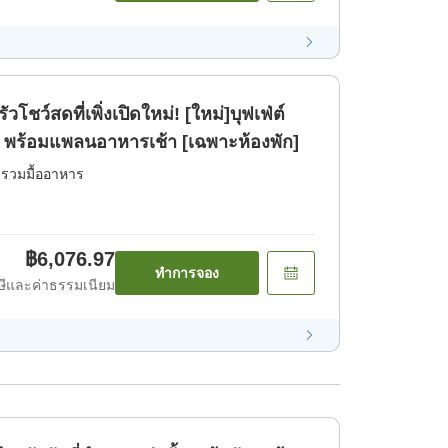
โชว์สดที่เพิ่งเปิดใหม่! [ใหม่]บุฟเฟ่ต์
ก พร้อมแพลนอาหารเช้า [เฉพาะห้องพัก]
่รวมมื้ออาหาร
฿6,076.97
ทำการจอง
ีและค่าธรรมเนียม