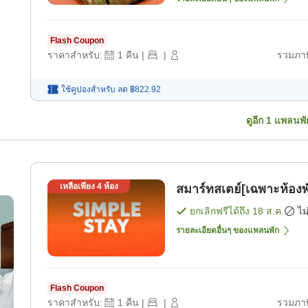
Flash Coupon
ราคาสำหรับ:
1
คืน
|
|
รวมภาษ
ใช้คูปองสำหรับ
ลด
฿822.92
ดูอีก
1
แพลนพั
เหลือเพียง
4
ห้อง
สมาร์ทสเตย์[เฉพาะห้องพ
ยกเลิกฟรีได้ถึง
18 ส.ค.
ไม
รายละเอียดอื่นๆ ของแพลนพัก
Flash Coupon
ราคาสำหรับ:
1
คืน
|
|
รวมภาษ