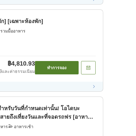
ัก] [เฉพาะห้องพัก]
่รวมมื้ออาหาร
฿4,810.93
ทำการจอง
ีและค่าธรรมเนียม
สำหรับวันที่กำหนดเท่านั้น! โอไดบะ
ต์สายถึงเที่ยงวันและที่จอดรถฟร [อาหาร
าหาร
อาหารเช้า