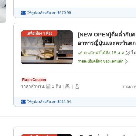
ใช้คูปองสำหรับ
ลด
฿670.99
เหลือเพียง
4
ห้อง
[NEW OPEN]ดื่มด่ำกับครัว
อาหารญี่ปุ่นและตะวันต
ยกเลิกฟรีได้ถึง
18 ส.ค.
ไม
รายละเอียดอื่นๆ ของแพลนพัก
Flash Coupon
ราคาสำหรับ:
1
คืน
|
|
รวมภาษ
ใช้คูปองสำหรับ
ลด
฿911.54