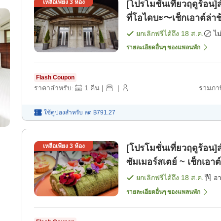
เหลือเพียง
3
ห้อง
[โปรโมชั่นเที่ยวฤดูร้อน]ส
ที่โอไดบะ〜เช็กเอาต์ล่าช
ยกเลิกฟรีได้ถึง
18 ส.ค.
ไม
รายละเอียดอื่นๆ ของแพลนพัก
Flash Coupon
ราคาสำหรับ:
1
คืน
|
|
รวมภาษ
ใช้คูปองสำหรับ
ลด
฿791.27
เหลือเพียง
3
ห้อง
[โปรโมชั่นเที่ยวฤดูร้อน]
ซัมเมอร์สเตย์ ~ เช็กเอา
เช้า]
ยกเลิกฟรีได้ถึง
18 ส.ค.
อ
รายละเอียดอื่นๆ ของแพลนพัก