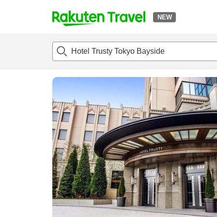
NEW
t
แนะนำที่พัก
ห้องพักและแพลนพัก
รีวิว
สิ่่งอำนวยความสะด
o
p
P
a
g
e
_
s
e
a
r
c
h