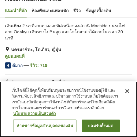
แนะนำที่พัก
ห้องพักและแพลนพัก
รีวิว
ข้อมูลเบื้องต้น
เดินเพียง 2 นาทีจากทางออกทิศเหนือของสถานี Machida บนรถไฟ
สาย Odakyu เดินทางไปชินจูกุ และโยโกฮาม่าได้ภายในเวลา 30
นาที
นครมาชิดะ, โตเกียว, ญี่ปุ่น
ดูบนแผนที่
ดีมาก
รีวิว:
719
4
สิ่งอำนวยความสะดวกในที่พัก
เว็บไซต์นี้ใช้คุกกี้เพื่อปรับปรุงประสบการณ์ใช้งานของผู้ใช้ และ
ร้านอาหาร
ตู้จำหน่ายอัตโนมัติ
วิเคราะห์ประสิทธิภาพและปริมาณการใช้งานบนเว็บไซต์ของเรา
ห้องประชุม
ห้องจัดเลี้ยง
เรายังแบ่งปันข้อมูลการใช้งานไซต์กับพาร์ทเนอร์โซเชียลมีเดีย
การโฆษณาและพาร์ทเนอร์การวิเคราะห์ของเราอีกด้วย
นโยบายความเป็นส่วนตัว
หน้าแรก
ญี่ปุ่น
โตเกียว
นครมาชิดะ
Hotel Machida Villa
ห้ามขายข้อมูลส่วนบุคคลของฉัน
ยอมรับทั้งหมด
ค้นหาห้องพัก