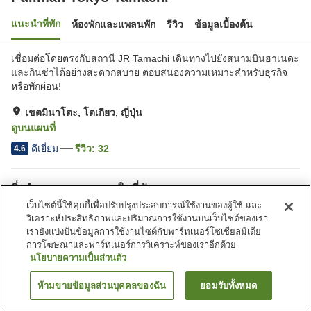
แนะนำที่พัก
ห้องพักและแพลนพัก
รีวิว
ข้อมูลเบื้องต้น
เชื่อมต่อโดยตรงกับสถานี JR Tamachi เดินทางไปยังสนามบินฮาเนดะ
และกินซ่าได้อย่างสะดวกสบาย ตอบสนองความเหมาะสำหรับธุรกิจ
หรือพักผ่อน!
เขตมินาโตะ, โตเกียว, ญี่ปุ่น
ดูบนแผนที่
ดีเยี่ยม
รีวิว:
32
4.6
สิ่งอำนวยความสะดวกในที่พัก
เว็บไซต์นี้ใช้คุกกี้เพื่อปรับปรุงประสบการณ์ใช้งานของผู้ใช้ และ
ที่จอดรถ
สปา/บิวตี้ซาลอน
วิเคราะห์ประสิทธิภาพและปริมาณการใช้งานบนเว็บไซต์ของเรา
ฟิตเนสยิม/ฟิตเนสคลับ
ร้านอาหาร
เรายังแบ่งปันข้อมูลการใช้งานไซต์กับพาร์ทเนอร์โซเชียลมีเดีย
การโฆษณาและพาร์ทเนอร์การวิเคราะห์ของเราอีกด้วย
นโยบายความเป็นส่วนตัว
หน้าแรก
ญี่ปุ่น
โตเกียว
เขตมินาโตะ
Pullman Tokyo Tamachi
ห้ามขายข้อมูลส่วนบุคคลของฉัน
ยอมรับทั้งหมด
ค้นหาห้องพัก