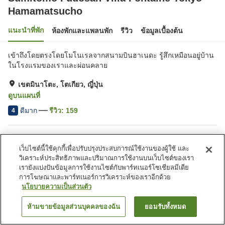
Hamamatsucho
แนะนำที่พัก
ห้องพักและแพลนพัก
รีวิว
ข้อมูลเบื้องต้น
เข้าถึงโดยตรงโดยโมโนเรลจากสนามบินฮาเนดะ รู้สึกเหมือนอยู่บ้าน
ในโรงแรมของเราและผ่อนคลาย
เขตมินาโตะ, โตเกียว, ญี่ปุ่น
ดูบนแผนที่
ดีมาก
รีวิว:
159
4
สิ่งอำนวยความสะดวกในที่พัก
เว็บไซต์นี้ใช้คุกกี้เพื่อปรับปรุงประสบการณ์ใช้งานของผู้ใช้ และ
Wi-Fi
ตู้จำหน่ายอัตโนมัติ
วิเคราะห์ประสิทธิภาพและปริมาณการใช้งานบนเว็บไซต์ของเรา
ไมโครเวฟส่วนรวม
บริการซักผ้า (มีค่าบริการ)
เรายังแบ่งปันข้อมูลการใช้งานไซต์กับพาร์ทเนอร์โซเชียลมีเดีย
การโฆษณาและพาร์ทเนอร์การวิเคราะห์ของเราอีกด้วย
นโยบายความเป็นส่วนตัว
หน้าแรก
ญี่ปุ่น
โตเกียว
เขตมินาโตะ
Sumitomo Fudosan Villa Fontaine Tokyo-Hamamatsucho
ห้ามขายข้อมูลส่วนบุคคลของฉัน
ยอมรับทั้งหมด
ค้นหาห้องพัก