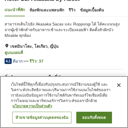
แนะนำที่พัก
ห้องพักและแพลนพัก
รีวิว
ข้อมูลเบื้องต้น
สามารถเดินไปยัง Akasaka Sacas และ Roppongi ได้ ได้คะแนนสูง
จากผู้เข้าพักสำหรับอาหารเช้าและระเบียงลอยฟ้า ติดตั้งหัวฝักบัว
Mirable ทุกห้อง
เขตมินาโตะ, โตเกียว, ญี่ปุ่น
ดูบนแผนที่
ดีมาก
รีวิว:
37
4.1
สิ่งอำนวยความสะดวกในที่พัก
เว็บไซต์นี้ใช้คุกกี้เพื่อปรับปรุงประสบการณ์ใช้งานของผู้ใช้ และ
ที่จอดรถ
เลานจ์
วิเคราะห์ประสิทธิภาพและปริมาณการใช้งานบนเว็บไซต์ของเรา
ตู้จำหน่ายอัตโนมัติ
บริการซักผ้า (มีค่าบริการ)
เรายังแบ่งปันข้อมูลการใช้งานไซต์กับพาร์ทเนอร์โซเชียลมีเดีย
การโฆษณาและพาร์ทเนอร์การวิเคราะห์ของเราอีกด้วย
นโยบายความเป็นส่วนตัว
หน้าแรก
ญี่ปุ่น
โตเกียว
เขตมินาโตะ
Hotel Sui Akasaka by Abest
ห้ามขายข้อมูลส่วนบุคคลของฉัน
ยอมรับทั้งหมด
ค้นหาห้องพัก