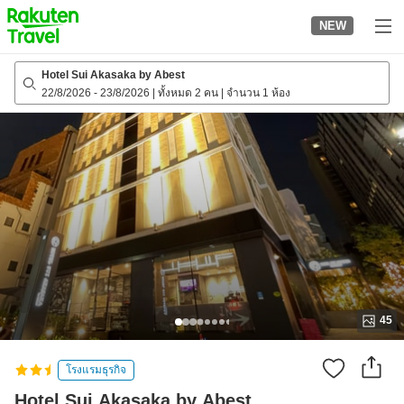
to
NEW
top
page
Hotel Sui Akasaka by Abest
22/8/2026
-
23/8/2026
|
ทั้งหมด 2 คน
|
จำนวน 1 ห้อง
45
โรงแรมธุรกิจ
Hotel Sui Akasaka by Abest