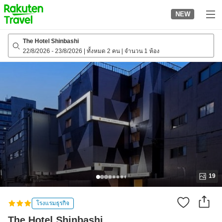
to
NEW
top
page
The Hotel Shinbashi
22/8/2026
-
23/8/2026
|
ทั้งหมด 2 คน
|
จำนวน 1 ห้อง
19
โรงแรมธุรกิจ
The Hotel Shinbashi