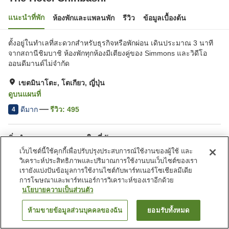
แนะนำที่พัก
ห้องพักและแพลนพัก
รีวิว
ข้อมูลเบื้องต้น
ตั้งอยู่ในทำเลที่สะดวกสำหรับธุรกิจหรือพักผ่อน เดินประมาณ 3 นาที
จากสถานีชิมบาชิ ห้องพักทุกห้องมีเตียงคู่ของ Simmons และวิดีโอ
ออนดีมานด์ไม่จำกัด
เขตมินาโตะ, โตเกียว, ญี่ปุ่น
ดูบนแผนที่
ดีมาก
รีวิว:
495
4
สิ่งอำนวยความสะดวกในที่พัก
เว็บไซต์นี้ใช้คุกกี้เพื่อปรับปรุงประสบการณ์ใช้งานของผู้ใช้ และ
ตู้จำหน่ายอัตโนมัติ
วิเคราะห์ประสิทธิภาพและปริมาณการใช้งานบนเว็บไซต์ของเรา
เรายังแบ่งปันข้อมูลการใช้งานไซต์กับพาร์ทเนอร์โซเชียลมีเดีย
การโฆษณาและพาร์ทเนอร์การวิเคราะห์ของเราอีกด้วย
หน้าแรก
ญี่ปุ่น
โตเกียว
เขตมินาโตะ
The Hotel Shinbashi
นโยบายความเป็นส่วนตัว
ห้ามขายข้อมูลส่วนบุคคลของฉัน
ยอมรับทั้งหมด
ค้นหาห้องพัก